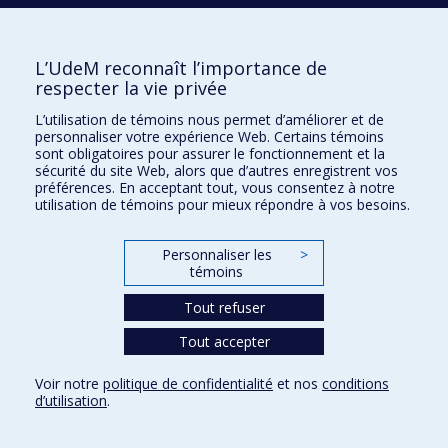
L’UdeM reconnaît l’importance de
École d'architecture
respecter la vie privée
École de design
L’utilisation de témoins nous permet d’améliorer et de
École d'urbanisme et d'architecture de paysage
personnaliser votre expérience Web. Certains témoins
sont obligatoires pour assurer le fonctionnement et la
sécurité du site Web, alors que d’autres enregistrent vos
Plan du site
préférences. En acceptant tout, vous consentez à notre
utilisation de témoins pour mieux répondre à vos besoins.
Accessibilité
Personnaliser les
>
témoins
Confidentialité
Tout refuser
Conditions d’utilisation
Paramètres des témoins
Tout accepter
Université de
Montréal
Voir notre
politique de confidentialité
et nos
conditions
d’utilisation
.