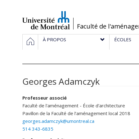
Passer
au
contenu
/
Faculté de l'aménag
Navigation
ACCUEIL
À PROPOS
ÉCOLES
principale
Georges Adamczyk
Professeur associé
Faculté de l'aménagement - École d'architecture
Pavillon de la Faculté de l’aménagement
local 2018
georges.adamczyk@umontreal.ca
514 343-6835