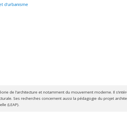
nada à la Biennale de Venise en 2004. Il a été invité récemment à 
et d'urbanisme
) et Guide de l’architecture contemporaine de Montréal par Nanc
de recherche disciplinaire menée sur Les concours d’architecture a
théorie de l’architecture et notamment du mouvement moderne. Il s’intér
tecturale. Ses recherches concernent aussi la pédagogie du projet archite
lle (LEAP).