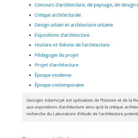
réalisée par Saucier + Perrotte pour le pavillon du Ca
Concours d'architecture, de paysage, de design 
over Spectacle, ouvrage dirigé par Andrew Gruft (2005
Critique architecturale
l’École d’architecture, il collabore à la première gran
Design urbain et architecture urbaine
Expositions d'architecture
Histoire et théorie de l'architecture
Pédagogie du projet
Projet d'architecture
Époque moderne
Époque contemporaine
Georges Adamczyk est spécialiste de l’histoire et de la 
aux expositions d’architecture ainsi qu’à la critique archi
recherche du Laboratoire d'étude de l'architecture potentie