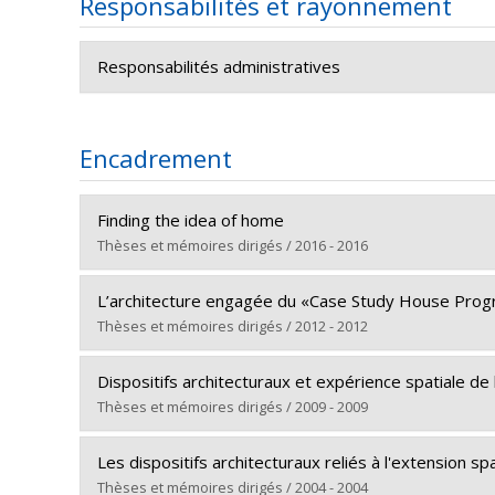
Responsabilités et rayonnement
Responsabilités administratives
Responsable du programme des échanges int
Encadrement
Responsable des admissions et du suivi des é
Finding the idea of home
Thèses et mémoires dirigés / 2016 - 2016
Diplômé(e) :
Pirie, Shannon
L’architecture engagée du «Case Study House Progra
Cycle :
Doctorat
Thèses et mémoires dirigés / 2012 - 2012
Diplôme obtenu :
Ph. D.
Diplômé(e) :
Carbone, Carlo
Lien vers le document dans Papyrus
Dispositifs architecturaux et expérience spatiale de la 
Cycle :
Maîtrise
Thèses et mémoires dirigés / 2009 - 2009
Diplôme obtenu :
M. Sc. A.
Diplômé(e) :
Lévesque, Carole
Lien vers le document dans Papyrus
Les dispositifs architecturaux reliés à l'extension spa
Cycle :
Doctorat
Thèses et mémoires dirigés / 2004 - 2004