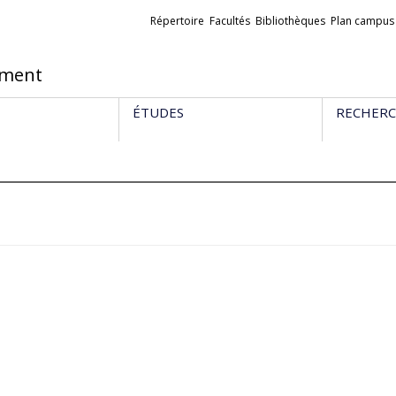
Liens
Répertoire
Facultés
Bibliothèques
Plan campus
externes
ement
ÉTUDES
RECHER