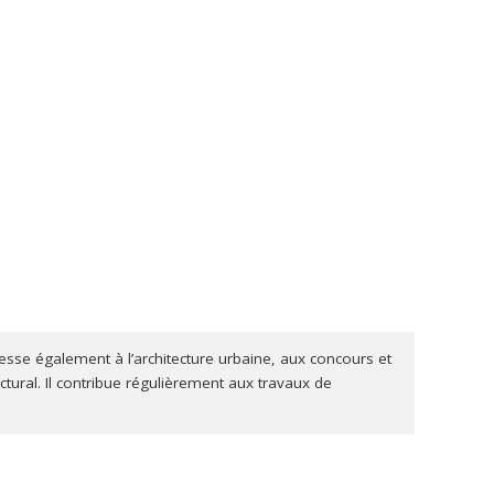
contribuer à deux publications importantes : Substance
y Dunton et Helen Malkin (2008). Au sein du Leap à
u Canada depuis 1940.
esse également à l’architecture urbaine, aux concours et
ctural. Il contribue régulièrement aux travaux de