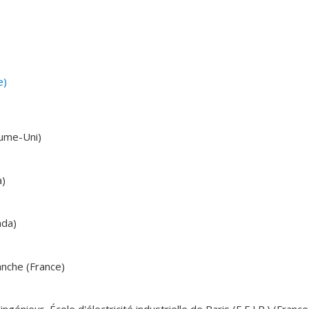
e)
aume-Uni)
a)
ada)
anche (France)