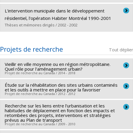
Diplômé(e) :
Gingras, Philippe
L'intervention municipale dans le développement
Cycle :
Maîtrise
résidentiel, l'opération Habiter Montréal 1990-2001
Diplôme obtenu :
M. Sc.
Thèses et mémoires dirigés / 2002 - 2002
Lien vers le document dans Papyrus
Diplômé(e) :
Gomez, Élodie
Cycle :
Maîtrise
Projets de recherche
Tout déplier
Diplôme obtenu :
M. Urb.
Lien vers le document dans Papyrus
Vieillir en ville moyenne ou en région métropolitaine.
Quel rôle pour l'aménagement urbain?
Projet de recherche au Canada / 2014 - 2018
Étude sur la réhabilitation des sites urbains contaminés
Chercheur principal :
Paula Negron-Poblete
et les outils à mettre en place pour la favoriser
Co-chercheurs :
Daniel Gill
,
Yan Kestens
,
Sébastien Lord
Projet de recherche au Canada / 2012 - 2012
Site du projet:
www.vieillirauquebec.umontreal.ca/
Recherche sur les liens entre l'urbanisation et les
Chercheur principal :
Daniel Gill
habitudes de déplacement en fonction des impacts et
Co-chercheurs :
Paula Negron-Poblete
retombées des projets, interventions et stratégies
L’objectif principal est de déterminer dans quelle mesure,
prévus au Plan de transport
différents types d’environnements urbains favorisent une
Projet de recherche au Canada / 2009 - 2010
À la demande de Réseau Environnement, les professeurs et
expérience positive du vieillissement en fonction de
chercheurs de l’Institut d’urbanisme de l’Université de