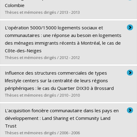
Cycle :
Maîtrise
Colombie
Diplôme obtenu :
M. Urb.
Thèses et mémoires dirigés / 2013 - 2013
Lien vers le document dans Papyrus
Diplômé(e) :
Zorro Paez, Mauricio L.
L’opération 5000/15000 logements sociaux et
Cycle :
Maîtrise
communautaires : une réponse au besoin en logements
Diplôme obtenu :
M. Sc. A.
des ménages immigrants récents à Montréal, le cas de
Lien vers le document dans Papyrus
Côte-des-Neiges
Thèses et mémoires dirigés / 2012 - 2012
Diplômé(e) :
Bahlouli, Abdelaziz
Influence des structures commerciales de types
Cycle :
Maîtrise
lifestyle centers sur la centralité de leurs régions
Diplôme obtenu :
M. Sc. A.
périphériques : le cas du Quartier DIX30 à Brossard
Lien vers le document dans Papyrus
Thèses et mémoires dirigés / 2010 - 2010
Diplômé(e) :
Luis, William
L'acquisition foncière communautaire dans les pays en
Cycle :
Maîtrise
développement : Land Sharing et Community Land
Diplôme obtenu :
M. Urb.
Trust
Lien vers le document dans Papyrus
Thèses et mémoires dirigés / 2006 - 2006