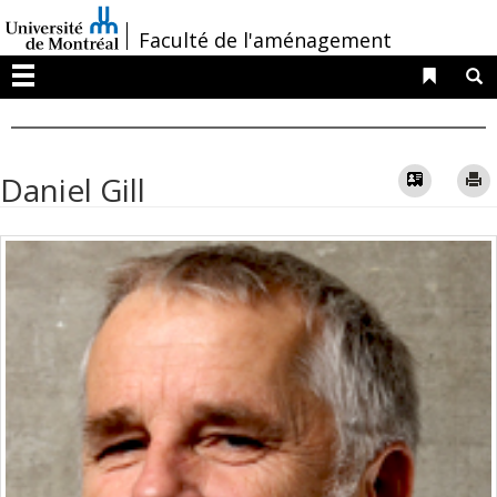
Passer
/
Faculté de l'aménagement
au
contenu
Liens 
R
Menu
Vcard
Daniel Gill