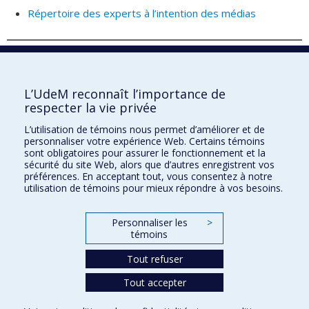
Répertoire des experts à l’intention des médias
Retour - Corps professoral
L’UdeM reconnaît l’importance de
respecter la vie privée
Faculté de l'aménagement
L’utilisation de témoins nous permet d’améliorer et de
personnaliser votre expérience Web. Certains témoins
sont obligatoires pour assurer le fonctionnement et la
sécurité du site Web, alors que d’autres enregistrent vos
préférences. En acceptant tout, vous consentez à notre
École d'architecture
utilisation de témoins pour mieux répondre à vos besoins.
École de design
Personnaliser les
>
École d'urbanisme et d'architecture de paysage
témoins
Tout refuser
Plan du site
Tout accepter
Accessibilité