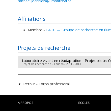
michael.joannidis@umontreal.ca
Affiliations
Membre –
GRID — Groupe de recherche en illumi
Projets de recherche
Laboratoire vivant en réadaptation - Projet pilote
Projet de recherche au Canada / 2011 - 2013
Chercheur principal :
Tiiu Poldma
Co-chercheurs :
Rabah Bousbaci
,
Michael Joannidis
Retour - Corps professoral
Projet pilote réalisé dans le cadre du Projet «
Rehabi
Il s’agit de la première phase d’un projet de recher
À PROPOS
ÉCOLES
d’un centre commercial. L’objectif de la recherche c