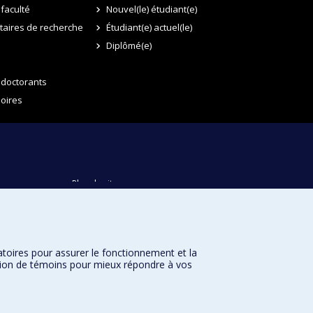
faculté
Nouvel(le) étudiant(e)
itaires de recherche
Étudiant(e) actuel(le)
Diplômé(e)
 doctorants
oires
Plan du site
Accessibilité
atoires pour assurer le fonctionnement et la
sation de témoins pour mieux répondre à vos