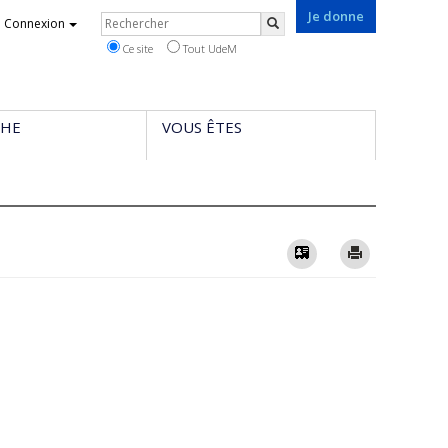
Je donne
Rechercher
Connexion
Rechercher
Ce site
Tout UdeM
CHE
VOUS ÊTES
Vcard
Imprimer