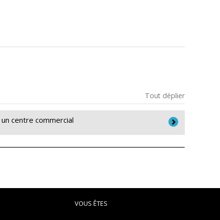
Tout déplier
e un centre commercial
ysiques, sociaux et psychosociaux des utilisateurs
VOUS ÊTES
s d’un centre commercial particulier comme celui de