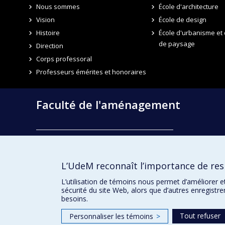
Place Alexis-Nihon.
Nous sommes
École d'architecture
Vision
École de design
Histoire
École d'urbanisme et 
de paysage
Direction
Corps professoral
Professeurs émérites et honoraires
Faculté de l'aménagement
École d'architecture
École de design
L’UdeM reconnaît l’importance de resp
École d'urbanisme et d'architecture de paysage
L’utilisation de témoins nous permet d’améliorer e
sécurité du site Web, alors que d’autres enregistr
besoins.
Tout refuser
Personnaliser les témoins
>