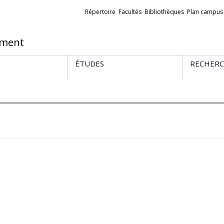
Liens
Répertoire
Facultés
Bibliothèques
Plan campus
externes
ement
ÉTUDES
RECHER