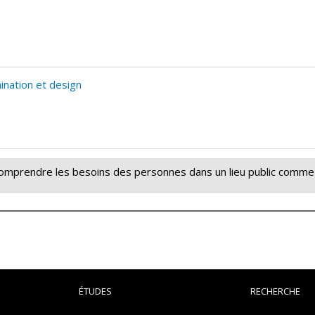
nation et design
: Comprendre les besoins des personnes dans un lieu public comm
litation Living Lab/Laboratoire vivant en réadaptation
».
che en trois parties ayant pour but de comprendre les besoins ph
ÉTUDES
RECHERCHE
onsiste à fournir les mesures des caractéristiques topographique