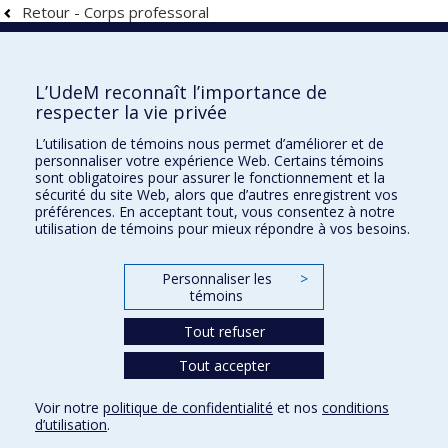
Retour - Corps professoral
Faculté de l'aménagement
L’UdeM reconnaît l’importance de
respecter la vie privée
L’utilisation de témoins nous permet d’améliorer et de
personnaliser votre expérience Web. Certains témoins
École d'architecture
sont obligatoires pour assurer le fonctionnement et la
sécurité du site Web, alors que d’autres enregistrent vos
École de design
préférences. En acceptant tout, vous consentez à notre
utilisation de témoins pour mieux répondre à vos besoins.
École d'urbanisme et d'architecture de paysage
Personnaliser les
>
Plan du site
témoins
Accessibilité
Tout refuser
Tout accepter
Confidentialité
Voir notre
politique de confidentialité
et nos
conditions
Conditions d’utilisation
d’utilisation
.
Paramètres des témoins