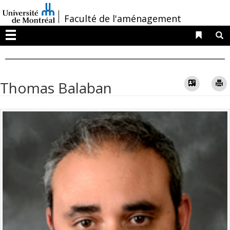
Passer
/
Faculté de l'aménagement
au
contenu
Liens 
R
Menu
Vcard
Thomas Balaban