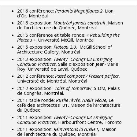
Atelier TAG, Montréal, 2008-2009
2016 conférence:
Perdants Magnifiques 2
, Lion
Saucier + Perrotte architectes, Montréal, 2001-2006
d’Or, Montréal
Frank O. Gehry & Associates / Gehry Partners, Los
2016 exposition:
Montréal jamais construit
, Maison
de l’architecture du Québec, Montréal
Angeles, 1996-2001
2015 conférence et table ronde:
« Rebuilding the
Plateau »
, Université McGill, Montréal
2015 exposition:
Plateau 2.0
, McGill School of
Architecture Gallery, Montréal
2013 exposition:
Twenty+Change 03 Emerging
Canadian Practices
, Salle d’exposition Jean-Marie
Roy, Université de Laval, Québec
2012 conférence:
Passé compose / Present perfect
,
Université de Montréal, Montréal
2012 exposition :
Tales of Tomorrow
, SIDM, Palais
de Congrès, Montréal.
2011 table ronde:
Ruelle rêvée, ruelle vécue
, Le
café des architectes 01, Maison de l’architecture
du Québec
2011 exposition:
Twenty+Change 03-Emerging
Canadian Practices
, Harbourfront Centre, Toronto
2011 exposition:
Réinventons la ruelle !
, Maison
de l’architecture du Québec, Montréal