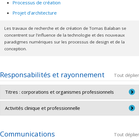
Processus de création
Projet d'architecture
Les travaux de recherche et de création de Tomas Balaban se
concentrent sur l'influence de la technologie et des nouveaux
paradigmes numériques sur les processus de design et de la
conception.
Responsabilités et rayonnement
Tout déplier
Titres : corporations et organismes professionnels
Membre de l'Ordre des architectes du Québec
Activités clinique et professionnelle
Membre de l’Association des Architectes en pratique
Patron et fondateur de l'agence d'architecture TBA,
privée du Québec
2009–
Communications
Tout déplier
Membre de l’Institut royal d'architecture du Canada