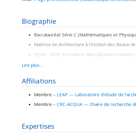
Biographie
Baccalauréat Série C (Mathématiques et Physique
Maitrise en Architecture à l'Institut des Beaux
2018 - 2023, Consultant dans plusieurs Cabinet
dans des entreprises de BTP notamment MOPR
Lire plus…
2023, Doctorant en Architecture à l'Université 
Affiliations
Membre –
LEAP — Laboratoire d’étude de l’archi
Membre –
CRC-ACQUA — Chaire de recherche du C
Expertises