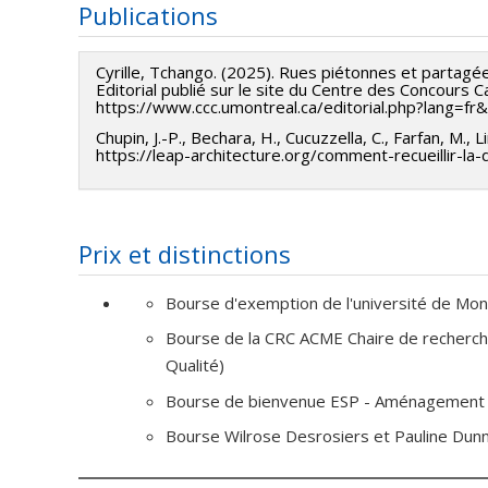
Publications
Notre recherche s'intéresse à la relation qui pourrai
une connaissance de l'historique de la collaboration 
Cyrille, Tchango. (2025). Rues piétonnes et partagées
expériences vécues des personnes usagères de l'arc
Editorial publié sur le site du Centre des Concours C
méthodologique. Comme cas d'étude, nous avons cho
https://www.ccc.umontreal.ca/editorial.php?lang=f
initié par l'architecte de paysage Maggie Keswick Je
Chupin, J.-P., Bechara, H., Cucuzzella, C., Farfan, M., L
https://leap-architecture.org/comment-recueillir-la
Pendant son expérience du Cancer, Maggie a porté crit
aspects de la prise en charge des personnes en sit
derniers, précisément aux départements d'oncologie
Prix et distinctions
fondation compte 29 centres opérationnels.
L'objectif principal des centres est de générer des s
Bourse d'exemption de l'université de Mon
en sont directement concernés ou non. Notre travail 
Bourse de la CRC ACME Chaire de recherche
expérience des personnes usagères à travers le pris
Qualité)
matériel des centres qui nous intéresse. Il sera ques
Bourse de bienvenue ESP - Aménagement
textures ; les couleurs ; les assemblages ; les jonct
l'architecture du bâtiment et le paysage etc.
Bourse Wilrose Desrosiers et Pauline Dun
Un de nos objectifs de recherche est d'élaborer une