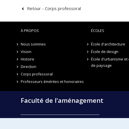
projetons aussi vers une élaboration de principes de 
Retour - Corps professoral
d’environnement bâti.
À PROPOS
ÉCOLES
Nous sommes
École d'architecture
Vision
École de design
Histoire
École d'urbanisme et 
de paysage
Direction
Corps professoral
Professeurs émérites et honoraires
Faculté de l'aménagement
École d'architecture