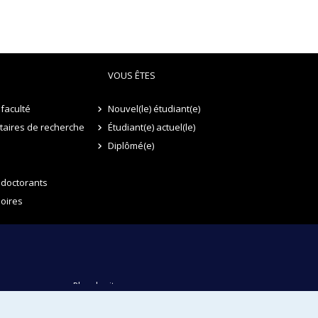
n et la santé, applicables à toutes les typologies
VOUS ÊTES
faculté
Nouvel(le) étudiant(e)
itaires de recherche
Étudiant(e) actuel(le)
Diplômé(e)
 doctorants
oires
Plan du site
Accessibilité