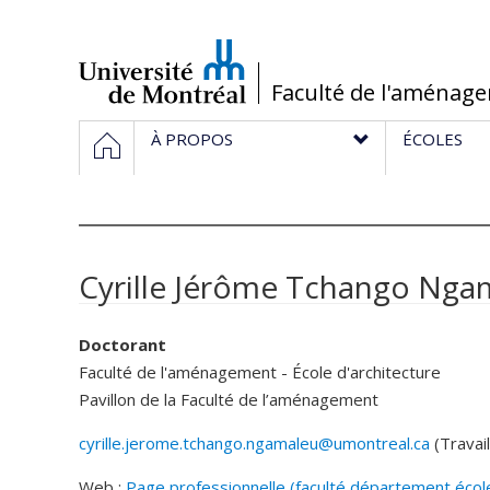
Passer
au
contenu
/
Faculté de l'aménag
Navigation
ACCUEIL
À PROPOS
ÉCOLES
principale
Cyrille Jérôme Tchango Nga
Doctorant
Faculté de l'aménagement - École d'architecture
Pavillon de la Faculté de l’aménagement
cyrille.jerome.tchango.ngamaleu@umontreal.ca
(Travail
Courriels
Web :
Page professionnelle (faculté,département,écol