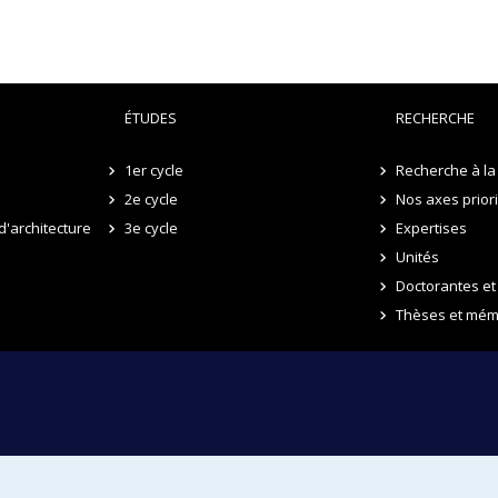
projet pour une architecture qui soutient le bien-être donc le soi
ÉTUDES
RECHERCHE
1er cycle
Recherche à la 
2e cycle
Nos axes prior
d'architecture
3e cycle
Expertises
Unités
Doctorantes et
Thèses et mém