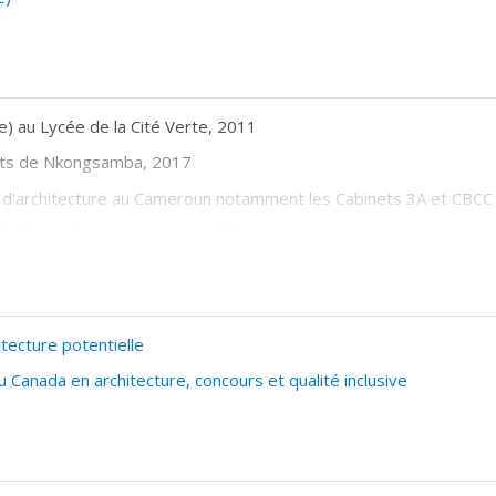
) au Lycée de la Cité Verte, 2011
-Arts de Nkongsamba, 2017
s d'architecture au Cameroun notamment les Cabinets 3A et CBCC 
OREV et Stars Engineering BTP
de Montréal, Faculté de l'aménagement
tecture potentielle
anada en architecture, concours et qualité inclusive