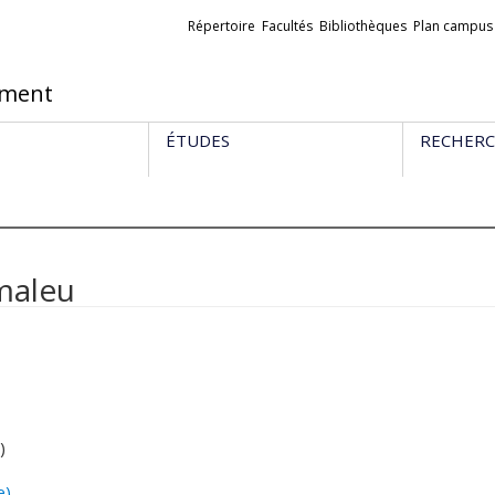
Liens
Répertoire
Facultés
Bibliothèques
Plan campus
externes
ement
ÉTUDES
RECHER
maleu
)
e)