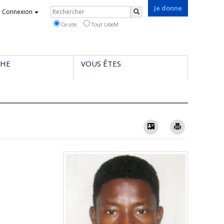
Je donne
Rechercher
Connexion
Rechercher
Ce site
Tout UdeM
CHE
VOUS ÊTES
Vcard
Imprimer