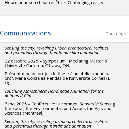
Hoorn pour son chapitre: Think: Challenging reality
2020.
Depuis 2018, il réunit ses domaines d'intérêt dans des études
doctorales interdisciplinaires, d'abord à l'Université Concordia
sous la supervision de Carmela Cuzzella, David Howes et Luigi
Communications
Tout déplier
Allemano et à partir de 2023 à l'Université de Montréal, sous la
supervision de Carmela Cucuzzella. Le titre de son projet de
Sensing the city: revealing urban architectural realities
recherche-creation est :
Sentir la ville: révéler des réalités et des
and potentials through handmade film animation
potentiels urbains à travers l'animation artisanale.
Le projet est
22 octobre 2025 – Symposium : Mediating Matter(s),
soutenu par le Conseil de recherches en sciences humaines du
Université Carleton, Ottawa, ON.
Canada et vise à examiner la relation entre l'animation artisanale
Présentation du projet de thèse à un atelier mené par
prof. María González Pendás de l'université Cornell (É-
et la construction de villes à l'échelle humaine et comment la
U).
pratique du film artisanal peut révéler les qualités expérientielles
Touching Atmosphere: Handmade Animation for the
de l'environnement bâti.
Animated City
7 mai 2025 – Conférence: Uncommon Senses V: Sensing
the Social, the Environmental, and Across the Arts and
Sciences (Montréal).
Sensing the city: revealing urban architectural realities
and potentials through handmade animation