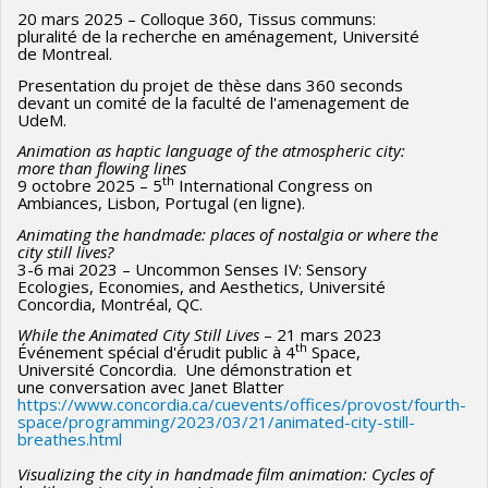
20 mars 2025 – Colloque 360, Tissus communs:
pluralité de la recherche en aménagement, Université
de Montreal.
Presentation du projet de thèse dans 360 seconds
devant un comité de la faculté de l'amenagement de
UdeM.
Animation as haptic language of the atmospheric city:
more than flowing lines
th
9 octobre 2025 – 5
International Congress on
Ambiances, Lisbon, Portugal (en ligne).
Animating the handmade: places of nostalgia or where the
city still lives?
3-6 mai 2023 – Uncommon Senses IV: Sensory
Ecologies, Economies, and Aesthetics, Université
Concordia, Montréal, QC.
While the Animated City Still Lives
– 21 mars 2023
th
Événement spécial d'érudit public à 4
Space,
Université Concordia. Une démonstration et
une conversation avec Janet Blatter
https://www.concordia.ca/cuevents/offices/provost/fourth-
space/programming/2023/03/21/animated-city-still-
breathes.html
Visualizing the city in handmade film animation: Cycles of