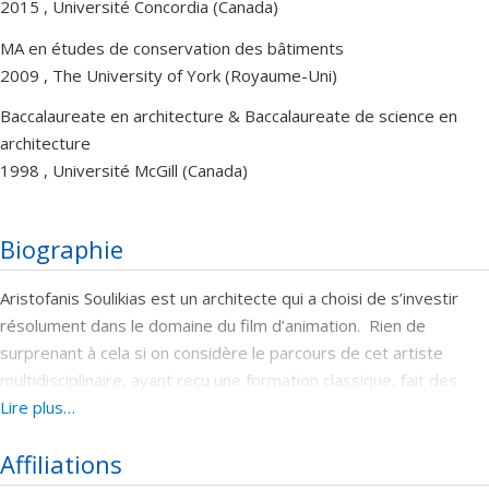
2015 , Université Concordia (Canada)
MA en études de conservation des bâtiments
2009 , The University of York (Royaume-Uni)
Baccalaureate en architecture & Baccalaureate de science en
architecture
1998 , Université McGill (Canada)
Biographie
Aristofanis Soulikias est un architecte qui a choisi de s’investir
résolument dans le domaine du film d’animation. Rien de
surprenant à cela si on considère le parcours de cet artiste
multidisciplinaire, ayant reçu une formation classique, fait des
études en dessin et cultivé sa passion pour le cinéma et le
Lire plus…
théâtre. Conteur-né, il ne cesse d’explorer et d’observer pour
Affiliations
imaginer et établir les liens qui lui permettront de partager ses
découvertes et d’attirer l’attention sur des questions