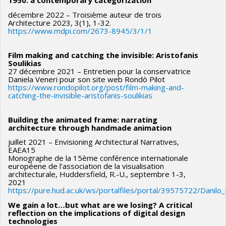
1950: a contemporary categorization
en poursuivant sa réflexion sur ses passions créatives. Il veut
décembre 2022 – Troisième auteur de trois
Conférence en-ligne: Uncommon Senses III: Back to the
Architecture 2023, 3(1), 1-32.
tester ses habiletés à raconter des histoires sous une autre
https://www.mdpi.com/2673-8945/3/1/1
Future of the Senses
forme et pour ce faire, prend un cours de Nouvelles Graphiques
6-9 mai 2021 – Centre for Sensory Studies, Université
au Prince’s Drawing School. L’expérience est concluante et sa
Film making and catching the invisible: Aristofanis
Concordia, Montréal, QC. Canada
décision est prise : revenir à Montréal, réaliser son rêve d’enfant
Soulikias
27 décembre 2021 – Entretien pour la conservatrice
et étudier le film d’animation art dans lequel il pourra ‘mettre en
Daniela Veneri pour son site web Rondò Pilot
Eco-sensing. Session 2.2.2
mouvement’ les connaissances acquises au fil des ans pour
https://www.rondopilot.org/post/film-making-and-
catching-the-invisible-aristofanis-soulikias
Mediations of sensation. Session 4.2.7
raconter des histoires.
The urban sensorium. Session 4.3.3
C'est à l'École de film Mel Hoppenheim de l'Université Concordia
Building the animated frame: narrating
architecture through handmade animation
où il découvre le documentaire d’animation et une large gamme
juillet 2021 – Envisioning Architectural Narratives,
de techniques, certaines traditionnelles et très artisanales. Il est
EAEA15
particulièrement fasciné par le travail de Lotte Reiniger et tombe
Monographe de la 15ème conférence internationale
européene de l'association de la visualisation
littéralement en amour avec la technique « sous caméra »,
architecturale, Huddersfield, R.-U., septembre 1-3,
surtout avec les silhouettes de papier découpé, éclairées par-
2021
https://pure.hud.ac.uk/ws/portalfiles/portal/39575722/Danil
dessous. Il aime fabriquer une à une les images du film, chacune
We gain a lot…but what are we losing? A critical
représentant un moment unique de la narration. Elles ne se
reflection on the implications of digital design
répètent jamais, créant ainsi une œuvre d’art en soi. En
technologies