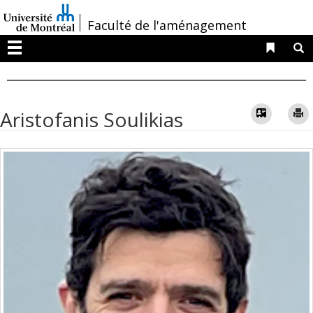
Passer
/
Faculté de l'aménagement
au
contenu
Liens 
R
Menu
Vcard
Aristofanis Soulikias