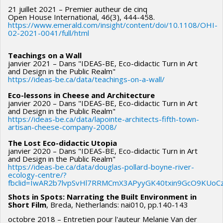
voyageant d’une séquence à l’autre, Aristofanis improvise,
21 juillet 2021 – Premier autheur de cinq
Open House International, 46(3), 444-458.
découvre et joue constamment avec la matérialité des objets et
https://www.emerald.com/insight/content/doi/10.1108/OHI-
leur degré de transparence.
02-2021-0041/full/html
Au cœur de
La dernière danse sur la Main
, documentaire réalisé à
Teachings on a Wall
la fin de ses études en animation des films
,
on retrouve ses
janvier 2021 – Dans "IDEAS-BE, Eco-didactic Turn in Art
and Design in the Public Realm"
thèmes de prédilection : l’architecture, la conservation des
https://ideas-be.ca/data/teachings-on-a-wall/
bâtiments, les traces de l’histoire, l’urbanité, l’urbanisme durable
Eco-lessons in Cheese and Architecture
et les valeurs civiques. Son film raconte une histoire véridique :
janvier 2020 – Dans "IDEAS-BE, Eco-didactic Turn in Art
la mobilisation spontanée d’activistes de Montréal et leur
and Design in the Public Realm"
https://ideas-be.ca/data/lapointe-architects-fifth-town-
victoire pour contrer un grand projet de développement.
La
artisan-cheese-company-2008/
dernière danse sur la Main
a été reconnu non seulement à
The Lost Eco-didactic Utopia
Montréal mais aussi dans plusieurs festivals à travers le monde.
janvier 2020 – Dans "IDEAS-BE, Eco-didactic Turn in Art
and Design in the Public Realm"
Il poursuit dans le domaine du mythe, toujours à travers le
https://ideas-be.ca/data/douglas-pollard-boyne-river-
ecology-centre/?
prisme de l'architecture, lors de sa collaboration avec l'Ensemble
fbclid=IwAR2b7lvpSvHl7RRMCmX3APyyGK40txin9GcO9KUoC
musical Astan, fournissant les visuels à des
Shots in Spots: Narrating the Built Environment in
spectacles sur l'épopée du Shahnameh à La Chapelle historique
Short Film
, Breda, Netherlands: nai010, pp.140-143
du Bon Pasteur en 2018 et à la Salle Bourgie de Montréal en
octobre 2018 – Entretien pour l'auteur Melanie Van der