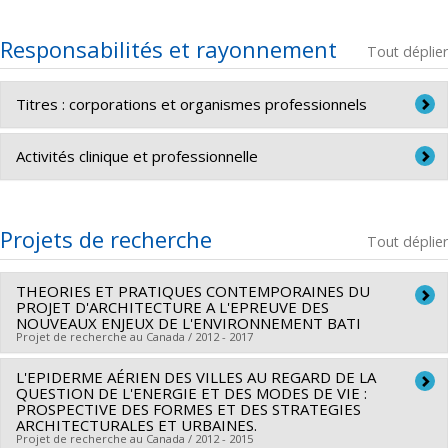
Responsabilités et rayonnement
Tout déplier
Titres : corporations et organismes professionnels
Membre de l’Ordre des architectes du Québec
Activités clinique et professionnelle
Éditeur de la revue ARQ, Architecture-Québec
Projets de recherche
Tout déplier
THEORIES ET PRATIQUES CONTEMPORAINES DU
PROJET D'ARCHITECTURE A L'EPREUVE DES
NOUVEAUX ENJEUX DE L'ENVIRONNEMENT BATI
Projet de recherche au Canada / 2012 - 2017
L'EPIDERME AÉRIEN DES VILLES AU REGARD DE LA
Chercheur principal :
Jean-Pierre Chupin
QUESTION DE L'ENERGIE ET DES MODES DE VIE :
Co-chercheurs :
Denis Bilodeau
,
Pierre Boyer-Mercier
,
PROSPECTIVE DES FORMES ET DES STRATEGIES
ARCHITECTURALES ET URBAINES.
Anne Cormier
,
Jacques Lachapelle
,
Georges Adamczyk
,
Projet de recherche au Canada / 2012 - 2015