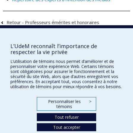
Retour - Professeurs émérites et honoraires
Faculté de l'aménagement
L’UdeM reconnaît l’importance de
respecter la vie privée
L’utilisation de témoins nous permet d’améliorer et de
personnaliser votre expérience Web. Certains témoins
École d'architecture
sont obligatoires pour assurer le fonctionnement et la
sécurité du site Web, alors que d’autres enregistrent vos
École de design
préférences. En acceptant tout, vous consentez à notre
utilisation de témoins pour mieux répondre à vos besoins.
École d'urbanisme et d'architecture de paysage
Personnaliser les
>
Plan du site
témoins
Accessibilité
Tout refuser
Tout accepter