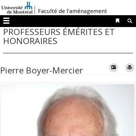
Passer
/
Faculté de l'aménagement
au
contenu
Liens 
R
Menu
PROFESSEURS ÉMÉRITES ET
HONORAIRES
Vcard
Pierre Boyer-Mercier