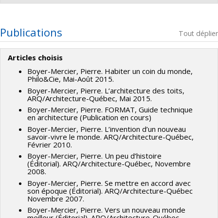
Pierre Boudon (In memoriam)
,
Nicholas Roquet
,
Carmela
Cucuzzella
,
Louis Martin
Chercheur principal :
Alena Prochazka
Sources de financement :
FRQSC/Fonds de recherche du
Co-chercheurs :
Pierre Boyer-Mercier
Publications
Tout déplier
Québec - Société et culture (FQRSC)
Sources de financement :
Atelier International du Grand
Programmes de subvention :
PVXXXXXX-(SE) Programme
Paris
Articles choisis
Soutien aux équipes de recherche - Stade de
Programmes de subvention :
Boyer-Mercier, Pierre. Habiter un coin du monde,
développement : Fonctionnement
Philo&Cie, Mai-Août 2015.
Boyer-Mercier, Pierre. L’architecture des toits,
ARQ/Architecture-Québec, Mai 2015.
Boyer-Mercier, Pierre. FORMAT, Guide technique
en architecture (Publication en cours)
Boyer-Mercier, Pierre. L’invention d’un nouveau
savoir-vivre le monde. ARQ/Architecture-Québec,
Février 2010.
Boyer-Mercier, Pierre. Un peu d’histoire
(Éditorial). ARQ/Architecture-Québec, Novembre
2008.
Boyer-Mercier, Pierre. Se mettre en accord avec
son époque (Éditorial). ARQ/Architecture-Québec
Novembre 2007.
Boyer-Mercier, Pierre. Vers un nouveau monde
meilleur (Éditorial). ARQ/Architecture-Québec,