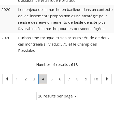
d’assistance technique Nord-Sud
2020
Les enjeux de la marche en banlieue dans un contexte
de vieillissement : proposition d’une stratégie pour
rendre des environnements de faible densité plus
favorables à la marche pour les personnes âgées
2020
L’urbanisme tactique et ses acteurs : étude de deux
cas montréalais : Viaduc 375 et le Champ des
Possibles
Number of results :
618
Previous
Page
Page
Page
Page
.
Page
Page
Page
Page
Page
Page
Next
1
2
3
4
5
6
7
8
9
10
page
Current
page
page.
20 results per page