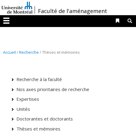
Passer
/
Faculté de l'aménagement
au
contenu
Liens 
R
Menu
Accueil
/
Recherche
/ Thèses et mémoires
Recherche à la faculté
Nos axes prioritaires de recherche
Expertises
Unités
Doctorantes et doctorants
Thèses et mémoires