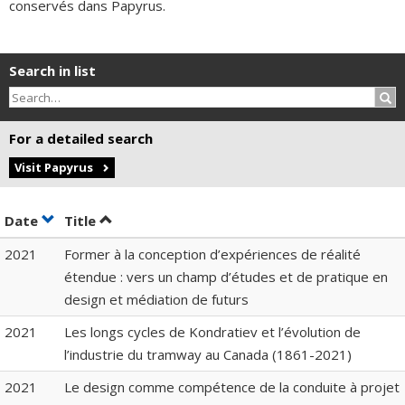
conservés dans Papyrus.
Search in list
Sea
For a detailed search
Visit Papyrus
Sort by date in ascending order
Sort by title in ascending order
Date
Title
2021
Former à la conception d’expériences de réalité
étendue : vers un champ d’études et de pratique en
design et médiation de futurs
2021
Les longs cycles de Kondratiev et l’évolution de
l’industrie du tramway au Canada (1861-2021)
2021
Le design comme compétence de la conduite à projet