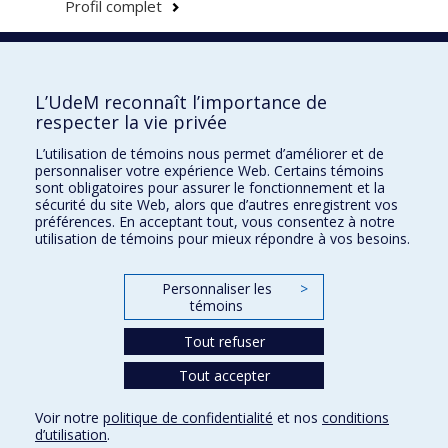
Profil complet
Faculté de l'aménagement
L’UdeM reconnaît l’importance de
respecter la vie privée
L’utilisation de témoins nous permet d’améliorer et de
personnaliser votre expérience Web. Certains témoins
École d'architecture
sont obligatoires pour assurer le fonctionnement et la
sécurité du site Web, alors que d’autres enregistrent vos
École de design
préférences. En acceptant tout, vous consentez à notre
utilisation de témoins pour mieux répondre à vos besoins.
École d'urbanisme et d'architecture de paysage
Personnaliser les
>
Plan du site
témoins
Accessibilité
Tout refuser
Tout accepter
Confidentialité
Voir notre
politique de confidentialité
et nos
conditions
Conditions d’utilisation
d’utilisation
.