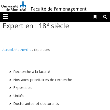
Passer
/
Faculté de l'aménagement
au
contenu
Liens 
R
Menu
e
Expert en : 18
siècle
Accueil
/
Recherche
/ Expertises
Recherche à la faculté
Nos axes prioritaires de recherche
Expertises
Unités
Doctorantes et doctorants