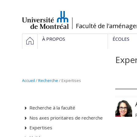
Passer
au
contenu
/
Faculté de l'aménag
Navigation
ACCUEIL
À PROPOS
ÉCOLES
principale
Exper
Accueil
/
Recherche
/ Expertises
Recherche à la faculté
Nos axes prioritaires de recherche
Expertises