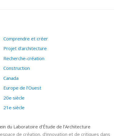
atiques cognitives du projet d'architecture (en
Comprendre et créer
Projet d'architecture
s de la conception et du "design thinking").
Recherche-création
n paysage.
Construction
Canada
Europe de l’Ouest
20e siècle
21e siècle
in du Laboratoire d’Étude de l’Architecture
espace de création, d'innovation et de critiques dans