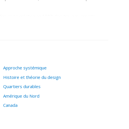
ty depuis sa création en 1987. Ces travaux, projets
 la recherche de thèmes pertinents et percutants à
t doté l’atelier «Make architecture a public policy»
ur le groupe.
Approche systémique
Histoire et théorie du design
Quartiers durables
Amérique du Nord
Canada