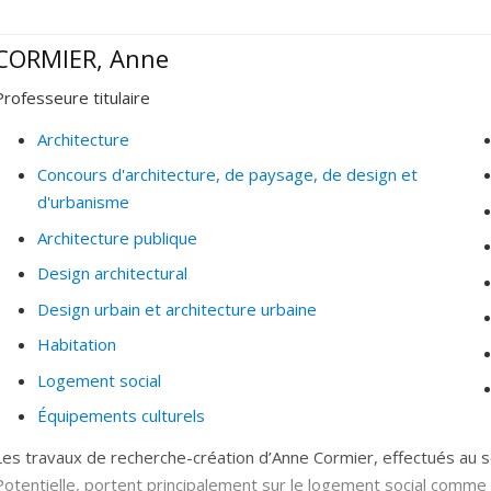
Justice spatiale
CORMIER, Anne
Histoire et théorie de l'architecture.
Raisonnement analogique, construction des métaphores et pr
Professeure titulaire
situation professionnelle ou en situation pédagogique).
Architecture
Pratiques du jugement architectural (jurys de concours).
Concours d'architecture, de paysage, de design et
Création et innovation dans les disciplines du projet (théorie
d'urbanisme
Études portant sur le rapport au corps en architecture et e
Architecture publique
Design architectural
Design urbain et architecture urbaine
Habitation
Logement social
Équipements culturels
Les travaux de recherche-création d’Anne Cormier, effectués au se
Potentielle, portent principalement sur le logement social comme 