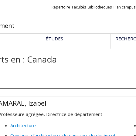
Liens
Répertoire
Facultés
Bibliothèques
Plan campus
externes
ement
ÉTUDES
RECHER
ts en : Canada
AMARAL, Izabel
Professeure agrégée, Directrice de département
Architecture
Concours d'architecture, de paysage, de design et