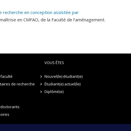
ues de production en contraintes numériques pour les
 recherche en conception assistée par
ion de formes architecturales et structurelles
maîtrise en CMFAO, de la Faculté de l’aménagement.
n de formes non-standard.
Pour rendre l’architecture
e comme la réutilisation des matériaux est primordiale.
x pour les formes architecturales complexes et non
truction récupérés peuvent-ils façonner les processus
on standard ?
VOUS ÊTES
faculté
Nouvel(le) étudiant(e)
itaires de recherche
Étudiant(e) actuel(le)
Diplômé(e)
 doctorants
oires