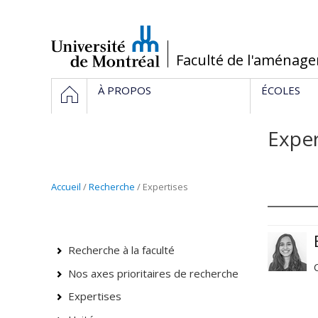
Passer
au
contenu
/
Faculté de l'aménag
Navigation
ACCUEIL
À PROPOS
ÉCOLES
principale
Exper
Accueil
/
Recherche
/ Expertises
Recherche à la faculté
Nos axes prioritaires de recherche
Expertises