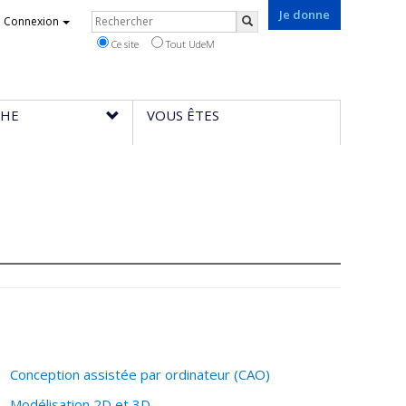
Je donne
Rechercher
Connexion
Rechercher
Ce site
Tout UdeM
CHE
VOUS ÊTES
Conception assistée par ordinateur (CAO)
Modélisation 2D et 3D