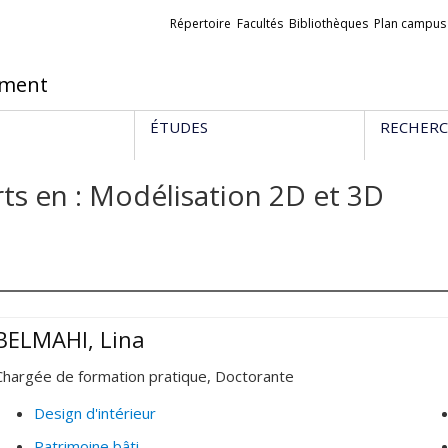
Liens
Répertoire
Facultés
Bibliothèques
Plan campus
externes
ement
ÉTUDES
RECHER
ts en : Modélisation 2D et 3D
BELMAHI, Lina
Chargée de formation pratique, Doctorante
Design d'intérieur
Patrimoine bâti