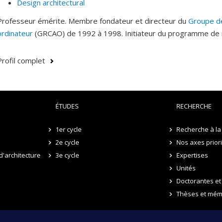
Design architectural
à traduire les limitations induites par les processus physiq
Professeur émérite. Membre fondateur et directeur du
Groupe de
processus de recherche de formes, assurant ainsi la product
ordinateur
(GRCAO) de 1992 à 1998. Initiateur du programme de 
fabricables.
Méthodes de conception circulaire pour la fabricatio
Profil complet
plus durable, l’intégration de principes d’économie circulair
Ce projet de recherche étudie la réutilisation des matériau
standard. Comment les kits contraints de matériaux de cons
de recherche et d’optimisation de formes architecturales n
ÉTUDES
RECHERCHE
1er cycle
Recherche à la 
2e cycle
Nos axes prior
d'architecture
3e cycle
Expertises
Unités
Doctorantes et
Thèses et mém