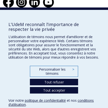
Faculté de l'aménagement
L’UdeM reconnaît l’importance de
respecter la vie privée
L’utilisation de témoins nous permet d’améliorer et de
personnaliser votre expérience Web. Certains témoins
École d'architecture
sont obligatoires pour assurer le fonctionnement et la
sécurité du site Web, alors que d’autres enregistrent vos
École de design
préférences. En acceptant tout, vous consentez à notre
utilisation de témoins pour mieux répondre à vos besoins.
École d'urbanisme et d'architecture de paysage
Personnaliser les
>
témoins
Plan du site
Accessibilité
Tout refuser
Tout accepter
Confidentialité
Voir notre
politique de confidentialité
et nos
conditions
Conditions d’utilisation
d’utilisation
.