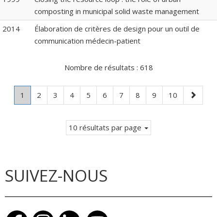
composting in municipal solid waste management
2014
Élaboration de critères de design pour un outil de
communication médecin-patient
Nombre de résultats :
618
Page
.
Page
Page
Page
Page
Page
Page
Page
Page
Page
Page
1
2
3
4
5
6
7
8
9
10
Page
suivante
courante.
10 résultats par page
SUIVEZ-NOUS