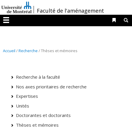
Passer
/
Faculté de l'aménagement
au
contenu
Liens 
R
Menu
Accueil
/
Recherche
/ Thèses et mémoires
Recherche à la faculté
Nos axes prioritaires de recherche
Expertises
Unités
Doctorantes et doctorants
Thèses et mémoires