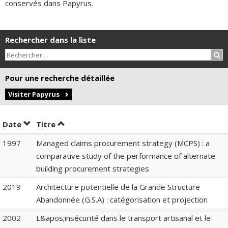
conservés dans Papyrus.
Rechercher dans la liste
Rec
Pour une recherche détaillée
Visiter Papyrus
Trier par date en ordre croissant
Trier par titre en ordre croissant
Date
Titre
1997
Managed claims procurement strategy (MCPS) : a
comparative study of the performance of alternate
building procurement strategies
2019
Architecture potentielle de la Grande Structure
Abandonnée (G.S.A) : catégorisation et projection
2002
L&apos;insécurité dans le transport artisanal et le