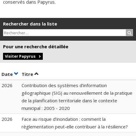
conservés dans Papyrus.
Rechercher dans la liste
Rec
Pour une recherche détaillée
Visiter Papyrus
Trier par date en ordre croissant
Trier par titre en ordre croissant
Date
Titre
2026
Contribution des systèmes d’information
géographique (SIG) au renouvellement de la pratique
de la planification territoriale dans le contexte
municipal : 2005 - 2020
2026
Face au risque d’inondation : comment la
règlementation peut-elle contribuer à la résilience?