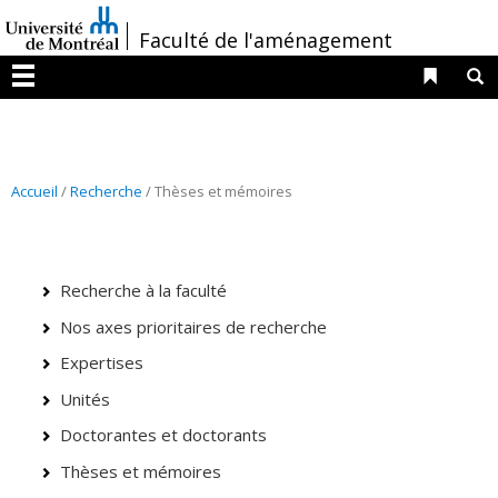
Passer
/
Faculté de l'aménagement
au
contenu
Liens 
R
Menu
Accueil
/
Recherche
/ Thèses et mémoires
Recherche à la faculté
Nos axes prioritaires de recherche
Expertises
Unités
Doctorantes et doctorants
Thèses et mémoires