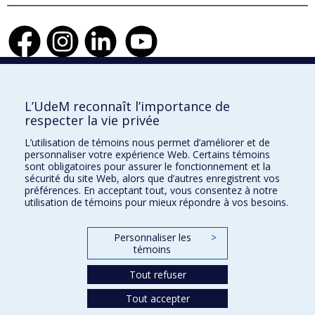
Faculté de l'aménagement
L’UdeM reconnaît l’importance de
respecter la vie privée
L’utilisation de témoins nous permet d’améliorer et de
personnaliser votre expérience Web. Certains témoins
École d'architecture
sont obligatoires pour assurer le fonctionnement et la
sécurité du site Web, alors que d’autres enregistrent vos
École de design
préférences. En acceptant tout, vous consentez à notre
utilisation de témoins pour mieux répondre à vos besoins.
École d'urbanisme et d'architecture de paysage
Personnaliser les
>
témoins
Plan du site
Accessibilité
Tout refuser
Tout accepter