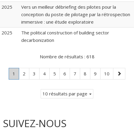
2025
Vers un meilleur débriefing des pilotes pour la
conception du poste de pilotage par la rétrospection
immersive : une étude exploratoire
2025
The political construction of building sector
decarbonization
Nombre de résultats :
618
Page
.
Page
Page
Page
Page
Page
Page
Page
Page
Page
Page
1
2
3
4
5
6
7
8
9
10
Page
suivante
courante.
10 résultats par page
SUIVEZ-NOUS