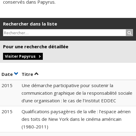
conservés dans Papyrus.
Rechercher dans la liste
Rec
Pour une recherche détaillée
Visiter Papyrus
Trier par date en ordre croissant
Trier par titre en ordre croissant
Date
Titre
2015
Une démarche participative pour soutenir la
communication graphique de la responsabilité sociale
d’une organisation : le cas de l’Institut EDDEC
2015
Qualifications paysagères de la ville : l’espace aérien
des toits de New York dans le cinéma américain
(1980-2011)