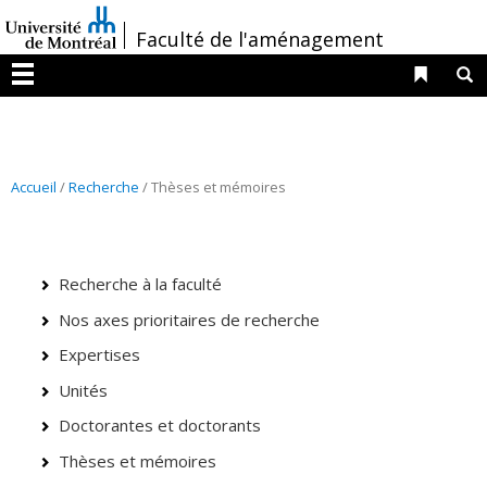
Passer
/
Faculté de l'aménagement
au
contenu
Liens 
R
Menu
Accueil
/
Recherche
/ Thèses et mémoires
Recherche à la faculté
Nos axes prioritaires de recherche
Expertises
Unités
Doctorantes et doctorants
Thèses et mémoires