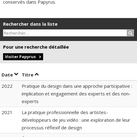
conservés dans Papyrus.
Rechercher dans la liste
Rec
Pour une recherche détaillée
Visiter Papyrus
Trier par date en ordre décroissant
Trier par titre en ordre décroissant
Date
Titre
2022
Pratique du design dans une approche participative :
implication et engagement des experts et des non-
experts
2021
La pratique professionnelle des artistes-
développeurs de jeu vidéo : une exploration de leur
processus réflexif de design