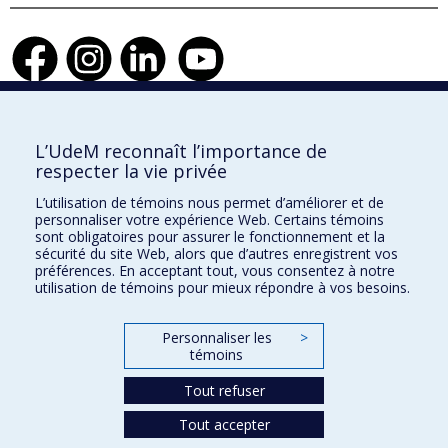
Faculté de l'aménagement
L’UdeM reconnaît l’importance de
respecter la vie privée
L’utilisation de témoins nous permet d’améliorer et de
personnaliser votre expérience Web. Certains témoins
École d'architecture
sont obligatoires pour assurer le fonctionnement et la
sécurité du site Web, alors que d’autres enregistrent vos
École de design
préférences. En acceptant tout, vous consentez à notre
utilisation de témoins pour mieux répondre à vos besoins.
École d'urbanisme et d'architecture de paysage
Personnaliser les
>
témoins
Plan du site
Accessibilité
Tout refuser
Tout accepter