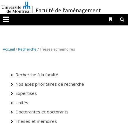
Passer
/
Faculté de l'aménagement
au
contenu
Liens 
R
Menu
Accueil
/
Recherche
/ Thèses et mémoires
Recherche à la faculté
Nos axes prioritaires de recherche
Expertises
Unités
Doctorantes et doctorants
Thèses et mémoires