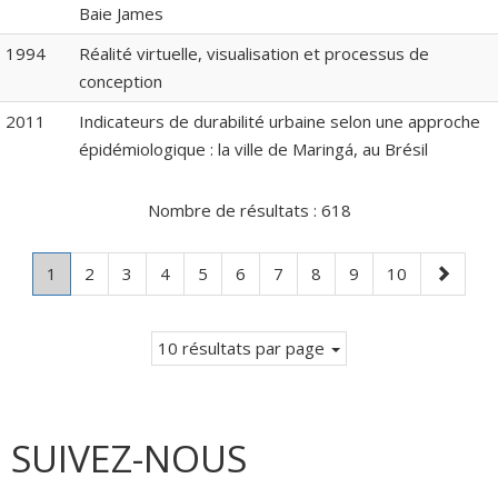
Baie James
1994
Réalité virtuelle, visualisation et processus de
conception
2011
Indicateurs de durabilité urbaine selon une approche
épidémiologique : la ville de Maringá, au Brésil
Nombre de résultats :
618
Page
.
Page
Page
Page
Page
Page
Page
Page
Page
Page
Page
1
2
3
4
5
6
7
8
9
10
Page
suivante
courante.
10 résultats par page
SUIVEZ-NOUS