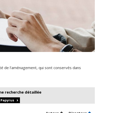
té de l’aménagement, qui sont conservés dans
ne recherche détaillée
r Papyrus
Trier par auteur en ordre d
par contribu