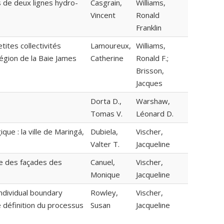
s de deux lignes hydro-
Casgrain,
Williams,
Vincent
Ronald
Franklin
ites collectivités
Lamoureux,
Williams,
égion de la Baie James
Catherine
Ronald F.;
Brisson,
Jacques
Dorta D.,
Warshaw,
Tomas V.
Léonard D.
ue : la ville de Maringá,
Dubiela,
Vischer,
Valter T.
Jacqueline
re des façades des
Canuel,
Vischer,
Monique
Jacqueline
individual boundary
Rowley,
Vischer,
définition du processus
Susan
Jacqueline