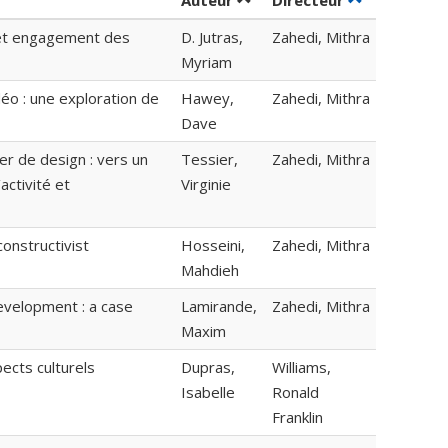
Auteur
Directeur
n et engagement des
D. Jutras,
Zahedi, Mithra
Myriam
éo : une exploration de
Hawey,
Zahedi, Mithra
Dave
ier de design : vers un
Tessier,
Zahedi, Mithra
activité et
Virginie
constructivist
Hosseini,
Zahedi, Mithra
Mahdieh
evelopment : a case
Lamirande,
Zahedi, Mithra
Maxim
ects culturels
Dupras,
Williams,
Isabelle
Ronald
Franklin