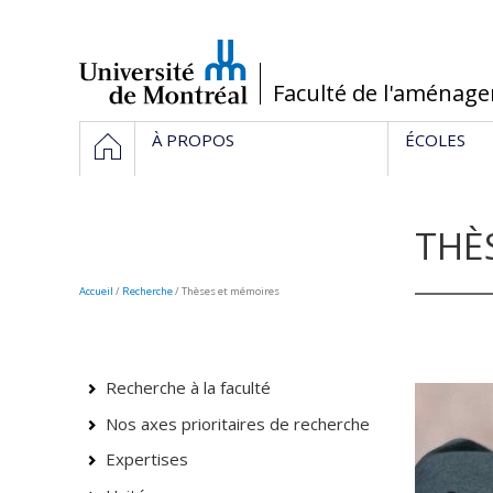
Passer
au
contenu
/
Faculté de l'aménag
Navigation
ACCUEIL
À PROPOS
ÉCOLES
principale
THÈ
Accueil
/
Recherche
/ Thèses et mémoires
Recherche à la faculté
Nos axes prioritaires de recherche
Expertises