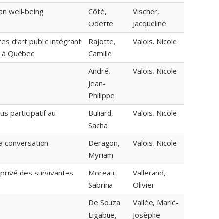
an well-being
Côté,
Vischer,
Odette
Jacqueline
s d’art public intégrant
Rajotte,
Valois, Nicole
es à Québec
Camille
André,
Valois, Nicole
Jean-
Philippe
s participatif au
Buliard,
Valois, Nicole
Sacha
 la conversation
Deragon,
Valois, Nicole
Myriam
 privé des survivantes
Moreau,
Vallerand,
Sabrina
Olivier
De Souza
Vallée, Marie-
Ligabue,
Josèphe