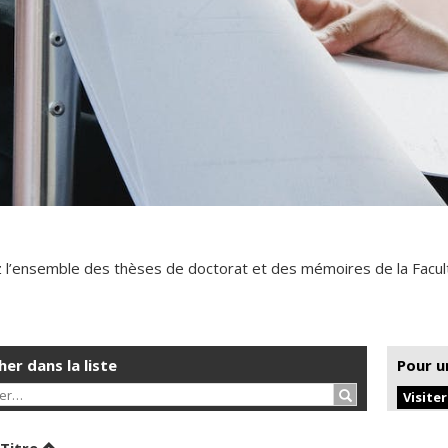
 l’ensemble des thèses de doctorat et des mémoires de la Facul
er dans la liste
Pour u
Rechercher…
Visite
er par date en ordre décroissant
Trier par titre en ordre décroissant