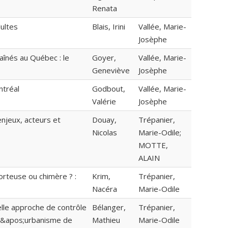
Renata
dultes
Blais, Irini
Vallée, Marie-
Josèphe
aînés au Québec : le
Goyer,
Vallée, Marie-
Geneviève
Josèphe
ntréal
Godbout,
Vallée, Marie-
Valérie
Josèphe
enjeux, acteurs et
Douay,
Trépanier,
Nicolas
Marie-Odile;
MOTTE,
ALAIN
orteuse ou chimère ? :
Krim,
Trépanier,
Nacéra
Marie-Odile
lle approche de contrôle
Bélanger,
Trépanier,
n d&apos;urbanisme de
Mathieu
Marie-Odile