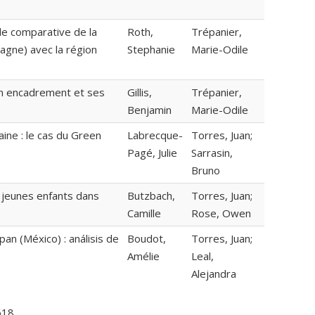
de comparative de la
Roth,
Trépanier,
agne) avec la région
Stephanie
Marie-Odile
on encadrement et ses
Gillis,
Trépanier,
Benjamin
Marie-Odile
ine : le cas du Green
Labrecque-
Torres, Juan;
Pagé, Julie
Sarrasin,
Bruno
e jeunes enfants dans
Butzbach,
Torres, Juan;
Camille
Rose, Owen
an (México) : análisis de
Boudot,
Torres, Juan;
Amélie
Leal,
Alejandra
18