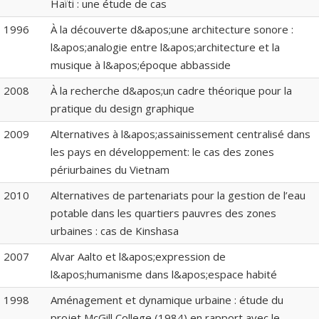
Haïti : une étude de cas
1996
À la découverte d&apos;une architecture sonore :
l&apos;analogie entre l&apos;architecture et la
musique à l&apos;époque abbasside
2008
À la recherche d&apos;un cadre théorique pour la
pratique du design graphique
2009
Alternatives à l&apos;assainissement centralisé dans
les pays en développement: le cas des zones
périurbaines du Vietnam
2010
Alternatives de partenariats pour la gestion de l’eau
potable dans les quartiers pauvres des zones
urbaines : cas de Kinshasa
2007
Alvar Aalto et l&apos;expression de
l&apos;humanisme dans l&apos;espace habité
1998
Aménagement et dynamique urbaine : étude du
projet McGill College (1984) en rapport avec le