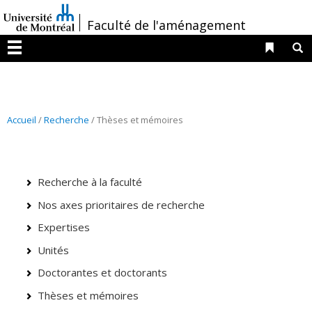
Passer
/
Faculté de l'aménagement
au
contenu
Liens 
R
Menu
Accueil
/
Recherche
/ Thèses et mémoires
Recherche à la faculté
Nos axes prioritaires de recherche
Expertises
Unités
Doctorantes et doctorants
Thèses et mémoires