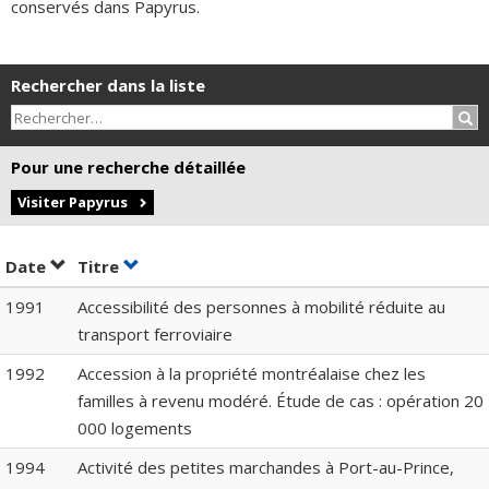
conservés dans Papyrus.
Rechercher dans la liste
Rec
Pour une recherche détaillée
Visiter Papyrus
Trier par date en ordre croissant
Trier par titre en ordre croissant
Date
Titre
1991
Accessibilité des personnes à mobilité réduite au
transport ferroviaire
1992
Accession à la propriété montréalaise chez les
familles à revenu modéré. Étude de cas : opération 20
000 logements
1994
Activité des petites marchandes à Port-au-Prince,