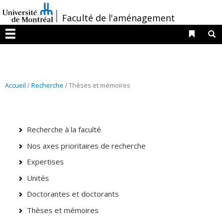
Passer
/
Faculté de l'aménagement
au
contenu
Liens 
R
Menu
Accueil
/
Recherche
/ Thèses et mémoires
Recherche à la faculté
Nos axes prioritaires de recherche
Expertises
Unités
Doctorantes et doctorants
Thèses et mémoires