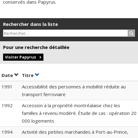
conservés dans Papyrus.
Rechercher dans la liste
Rec
Pour une recherche détaillée
Visiter Papyrus
Trier par date en ordre croissant
Trier par titre en ordre croissant
Date
Titre
1991
Accessibilité des personnes à mobilité réduite au
transport ferroviaire
1992
Accession à la propriété montréalaise chez les
familles à revenu modéré. Étude de cas : opération 20
000 logements
1994
Activité des petites marchandes à Port-au-Prince,