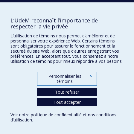
2019
Evolution and integration of the Greek community of
Greater Montreal : a perspective across three
generations
L’UdeM reconnaît l’importance de
respecter la vie privée
1999
Évolution de l&apos;espace à Alep (Syrie) (XVIe-XXe
L’utilisation de témoins nous permet d’améliorer et de
siècles)
personnaliser votre expérience Web. Certains témoins
sont obligatoires pour assurer le fonctionnement et la
1991
Évolution des politiques d&apos;habitat dans le Tiers-
sécurité du site Web, alors que d’autres enregistrent vos
préférences. En acceptant tout, vous consentez à notre
Monde, 1960-1989 : le cas d&apos;Abidjan
utilisation de témoins pour mieux répondre à vos besoins.
1991
Évolution des pratiques foncières informelles à
Abidjan
Personnaliser les
>
témoins
2020
Évolution du statut d&apos;un espace forestier
Tout refuser
intramétropolitain : le cas de la forêt de Terrebonne
(1970-2019)
Tout accepter
2009
Expérience sonore des usagers dans l&apos;espace
Voir notre
politique de confidentialité
et nos
conditions
public urbain: l&apos;exemple du boulevard Saint-
d’utilisation
.
Laurent à Montréal