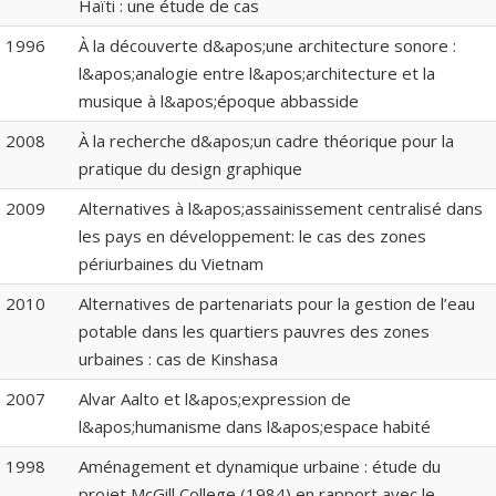
Haïti : une étude de cas
1996
À la découverte d&apos;une architecture sonore :
l&apos;analogie entre l&apos;architecture et la
musique à l&apos;époque abbasside
2008
À la recherche d&apos;un cadre théorique pour la
pratique du design graphique
2009
Alternatives à l&apos;assainissement centralisé dans
les pays en développement: le cas des zones
périurbaines du Vietnam
2010
Alternatives de partenariats pour la gestion de l’eau
potable dans les quartiers pauvres des zones
urbaines : cas de Kinshasa
2007
Alvar Aalto et l&apos;expression de
l&apos;humanisme dans l&apos;espace habité
1998
Aménagement et dynamique urbaine : étude du
projet McGill College (1984) en rapport avec le