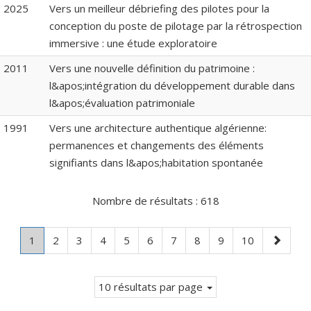
2025
Vers un meilleur débriefing des pilotes pour la
conception du poste de pilotage par la rétrospection
immersive : une étude exploratoire
2011
Vers une nouvelle définition du patrimoine :
l&apos;intégration du développement durable dans
l&apos;évaluation patrimoniale
1991
Vers une architecture authentique algérienne:
permanences et changements des éléments
signifiants dans l&apos;habitation spontanée
Nombre de résultats :
618
Page
.
Page
Page
Page
Page
Page
Page
Page
Page
Page
Page
1
2
3
4
5
6
7
8
9
10
Page
suivante
courante.
10 résultats par page