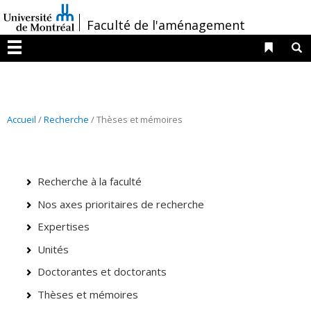
Passer
/
Faculté de l'aménagement
au
contenu
Liens 
R
Menu
Accueil
/
Recherche
/ Thèses et mémoires
Recherche à la faculté
Nos axes prioritaires de recherche
Expertises
Unités
Doctorantes et doctorants
Thèses et mémoires