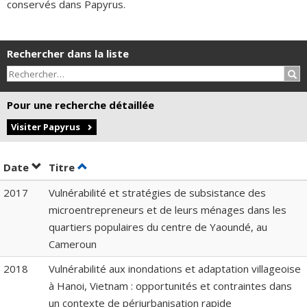
conservés dans Papyrus.
Rechercher dans la liste
Rec
Pour une recherche détaillée
Visiter Papyrus
Trier par date en ordre décroissant
Trier par titre en ordre décroissant
Date
Titre
2017
Vulnérabilité et stratégies de subsistance des
microentrepreneurs et de leurs ménages dans les
quartiers populaires du centre de Yaoundé, au
Cameroun
2018
Vulnérabilité aux inondations et adaptation villageoise
à Hanoi, Vietnam : opportunités et contraintes dans
un contexte de périurbanisation rapide