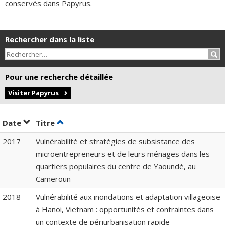
conservés dans Papyrus.
Rechercher dans la liste
Rec
Pour une recherche détaillée
Visiter Papyrus
Trier par date en ordre décroissant
Trier par titre en ordre décroissant
Date
Titre
2017
Vulnérabilité et stratégies de subsistance des
microentrepreneurs et de leurs ménages dans les
quartiers populaires du centre de Yaoundé, au
Cameroun
2018
Vulnérabilité aux inondations et adaptation villageoise
à Hanoi, Vietnam : opportunités et contraintes dans
un contexte de périurbanisation rapide