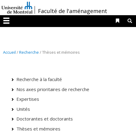
Passer
/
Faculté de l'aménagement
au
contenu
Liens 
R
Menu
Accueil
/
Recherche
/ Thèses et mémoires
Recherche à la faculté
Nos axes prioritaires de recherche
Expertises
Unités
Doctorantes et doctorants
Thèses et mémoires