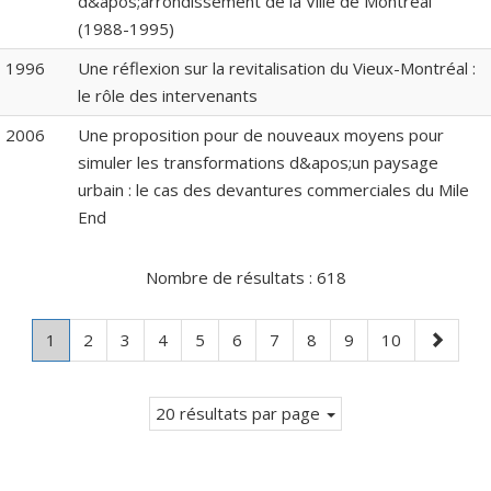
d&apos;arrondissement de la Ville de Montréal
(1988-1995)
1996
Une réflexion sur la revitalisation du Vieux-Montréal :
le rôle des intervenants
2006
Une proposition pour de nouveaux moyens pour
simuler les transformations d&apos;un paysage
urbain : le cas des devantures commerciales du Mile
End
Nombre de résultats :
618
Page
.
Page
Page
Page
Page
Page
Page
Page
Page
Page
Page
1
2
3
4
5
6
7
8
9
10
Page
suivante
courante.
20 résultats par page