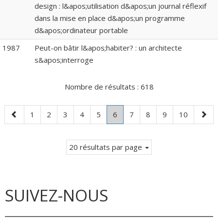
design : l&apos;utilisation d&apos;un journal réflexif
dans la mise en place d&apos;un programme
d&apos;ordinateur portable
1987
Peut-on bâtir l&apos;habiter? : un architecte
s&apos;interroge
Nombre de résultats :
618
Page
Page
Page
Page
Page
Page
Page
.
Page
Page
Page
Page
Page
1
2
3
4
5
6
7
8
9
10
précédente
Page
suiva
courante.
20 résultats par page
SUIVEZ-NOUS