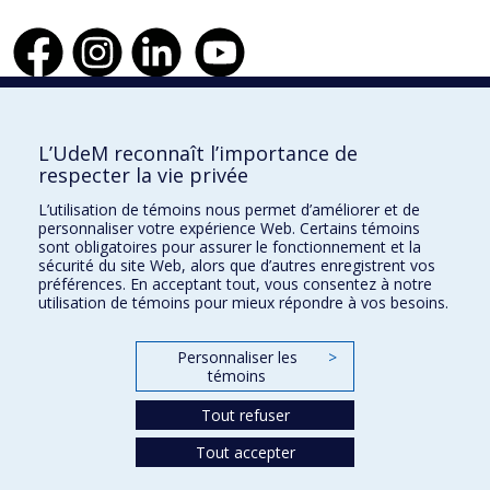
Faculté de l'aménagement
L’UdeM reconnaît l’importance de
respecter la vie privée
L’utilisation de témoins nous permet d’améliorer et de
personnaliser votre expérience Web. Certains témoins
École d'architecture
sont obligatoires pour assurer le fonctionnement et la
sécurité du site Web, alors que d’autres enregistrent vos
École de design
préférences. En acceptant tout, vous consentez à notre
utilisation de témoins pour mieux répondre à vos besoins.
École d'urbanisme et d'architecture de paysage
Personnaliser les
>
témoins
Plan du site
Accessibilité
Tout refuser
Tout accepter
Confidentialité