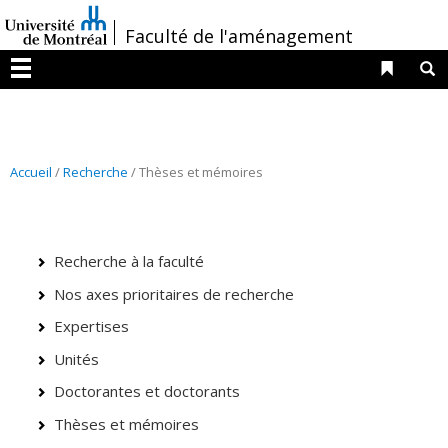
Passer
/
Faculté de l'aménagement
au
contenu
Liens 
R
Menu
Accueil
/
Recherche
/ Thèses et mémoires
Recherche à la faculté
Nos axes prioritaires de recherche
Expertises
Unités
Doctorantes et doctorants
Thèses et mémoires