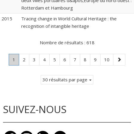
deux villes portuaires d&apos;Europe du nord-ouest :
Rotterdam et Hambourg
2015
Tracing change in World Cultural Heritage : the
recognition of intangible heritage
Nombre de résultats :
618
Page
.
Page
Page
Page
Page
Page
Page
Page
Page
Page
Page
1
2
3
4
5
6
7
8
9
10
Page
suivante
courante.
30 résultats par page
SUIVEZ-NOUS