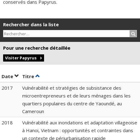
conservés dans Papyrus.
Rechercher dans la liste
Rec
Pour une recherche détaillée
Visiter Papyrus
Trier par date en ordre décroissant
Trier par titre en ordre décroissant
Date
Titre
2017
Vulnérabilité et stratégies de subsistance des
microentrepreneurs et de leurs ménages dans les
quartiers populaires du centre de Yaoundé, au
Cameroun
2018
Vulnérabilité aux inondations et adaptation villageoise
à Hanoi, Vietnam : opportunités et contraintes dans
un contexte de périurbanisation rapide