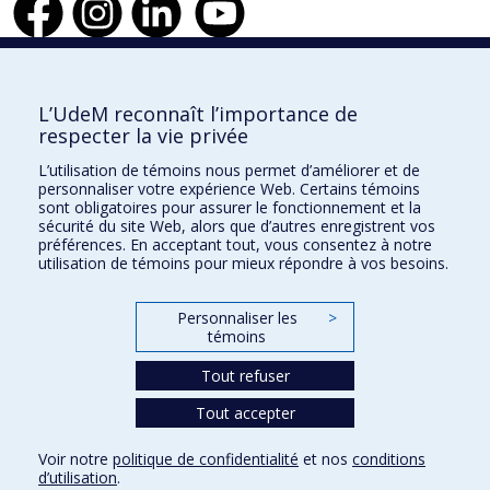
Faculté de l'aménagement
L’UdeM reconnaît l’importance de
respecter la vie privée
L’utilisation de témoins nous permet d’améliorer et de
personnaliser votre expérience Web. Certains témoins
École d'architecture
sont obligatoires pour assurer le fonctionnement et la
sécurité du site Web, alors que d’autres enregistrent vos
École de design
préférences. En acceptant tout, vous consentez à notre
utilisation de témoins pour mieux répondre à vos besoins.
École d'urbanisme et d'architecture de paysage
Personnaliser les
>
témoins
Plan du site
Accessibilité
Tout refuser
Tout accepter
Confidentialité
Voir notre
politique de confidentialité
et nos
conditions
Conditions d’utilisation
d’utilisation
.