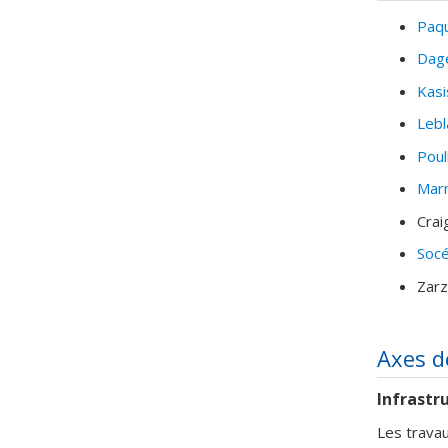
Paq
Dag
Kasi
Lebl
Poul
Mar
Crai
Soc
Zarz
Axes d
Infrastr
Les travau