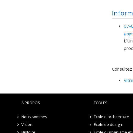
Inform
07-0
pay
L'Un
proc
Consultez 
Vitr
À PROPOS
ÉCOLES
Nous sommes
École d'architecture
Vision
École de design
Histoire
École d'urbanisme et 