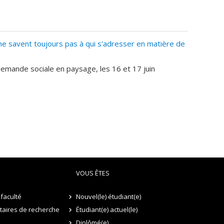
 savent toujours pas à qui s'adresser en matière de
demande sociale en paysage, les 16 et 17 juin
VOUS ÊTES
faculté
Nouvel(le) étudiant(e)
itaires de recherche
Étudiant(e) actuel(le)
Diplômé(e)