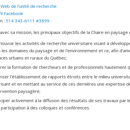
 Web de l’unité de recherche
fil Facebook
n :
514 343-6111 #3899
avec sa mission, les principaux objectifs de la Chaire en paysage
ouvoir les activités de recherche universitaire visant à développ
 les domaines du paysage et de l'environnement et ce, afin d’améli
ces urbains et ruraux du Québec;
rer la formation de chercheurs et de professionnels hautement qu
riser l'établissement de rapports étroits entre le milieu universi
risant et en mettant au service de ces dernières une expertise d
tervention paysagère;
iciper activement à la diffusion des résultats de ses travaux par le
a participation à des colloques et conférences.