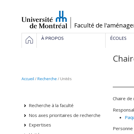
Passer
au
contenu
/
Faculté de l'aménag
Navigation
ACCUEIL
À PROPOS
ÉCOLES
principale
Chair
Accueil
/
Recherche
/ Unités
Chaire de 
Recherche à la faculté
Responsab
Nos axes prioritaires de recherche
Paq
Expertises
Personne 