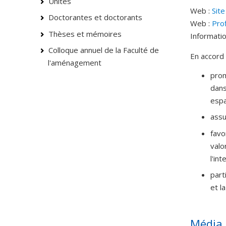
Unités
Web :
Site
Doctorantes et doctorants
Web :
Pro
Thèses et mémoires
Informatio
Colloque annuel de la Faculté de
En accord 
l'aménagement
prom
dans
espa
assu
favo
valo
l'in
part
et l
Média