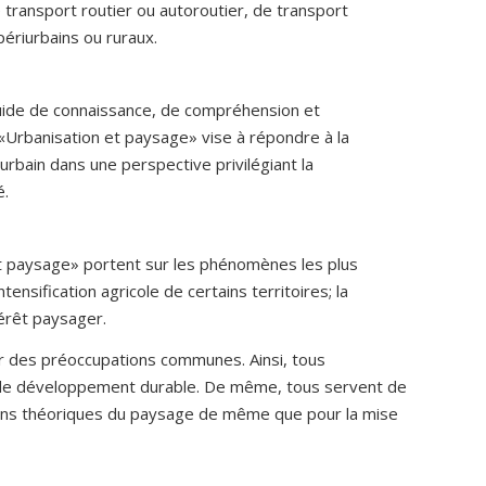
de transport routier ou autoroutier, de transport
périurbains ou ruraux.
n guide de connaissance, de compréhension et
«Urbanisation et paysage» vise à répondre à la
urbain dans une perspective privilégiant la
é.
et paysage» portent sur les phénomènes les plus
nsification agricole de certains territoires; la
érêt paysager.
r des préoccupations communes. Ainsi, tous
t de développement durable. De même, tous servent de
sions théoriques du paysage de même que pour la mise