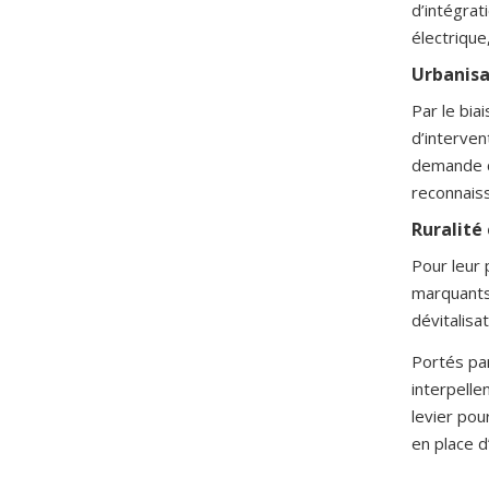
d’intégrat
électrique
Urbanisa
Par le bia
d’interven
demande cr
reconnaiss
Ruralité
Pour leur
marquants 
dévitalisa
Portés pa
interpell
levier po
en place d