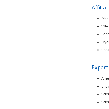
Affilia
Mini
Vill
Fond
Hyd
Chai
Expert
Amé
Envi
Scie
Scie