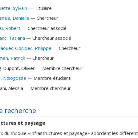
uette
, Sylvain
— Titulaire
enais
, Danielle
— Chercheur
si
, Robert
— Chercheur associé
anc
, Tatjana
— Chercheur associé
laouec-Gonidec
, Philippe
— Chercheur
men
, Patrick
— Chercheur
g-Dupont
, Olivier
— Membre chercheur
é
, Ndiogosse
— Membre étudiant
ani
, Alessia
— Membre chercheur
e recherche
uctures et paysage
x du module «Infrastructures et paysage» abordent les différents