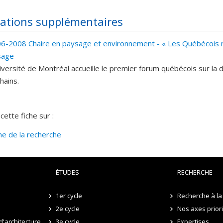
ations supplémentaires
6-2008 Chaire en paysage et environnement - « Les Québécois ne
sage
iversité de Montréal accueille le premier forum québécois sur la 
hains.
cette fiche sur :
ine de la recherche
ÉTUDES
RECHERCHE
1er cycle
Recherche à la 
2e cycle
Nos axes prior
d'architecture
3e cycle
Expertises