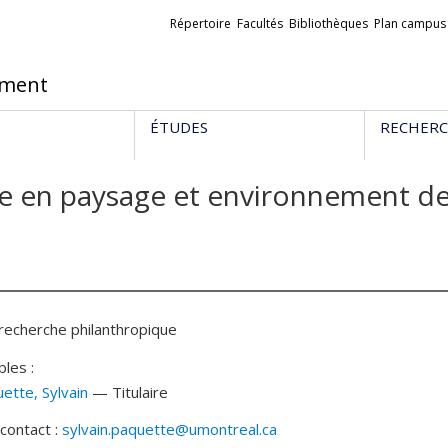
Liens
Répertoire
Facultés
Bibliothèques
Plan campus
externes
ement
ÉTUDES
RECHER
e en paysage et environnement de 
recherche philanthropique
les :
uette
, Sylvain
— Titulaire
contact :
sylvain.paquette@umontreal.ca