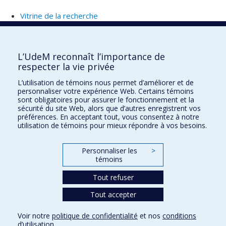
Vitrine de la recherche
Faculté de l'aménagement
L’UdeM reconnaît l’importance de
respecter la vie privée
L’utilisation de témoins nous permet d’améliorer et de
personnaliser votre expérience Web. Certains témoins
École d'architecture
sont obligatoires pour assurer le fonctionnement et la
sécurité du site Web, alors que d’autres enregistrent vos
École de design
préférences. En acceptant tout, vous consentez à notre
utilisation de témoins pour mieux répondre à vos besoins.
École d'urbanisme et d'architecture de paysage
Personnaliser les
>
Plan du site
témoins
Accessibilité
Tout refuser
Tout accepter
Confidentialité
Voir notre
politique de confidentialité
et nos
conditions
Conditions d’utilisation
d’utilisation
.