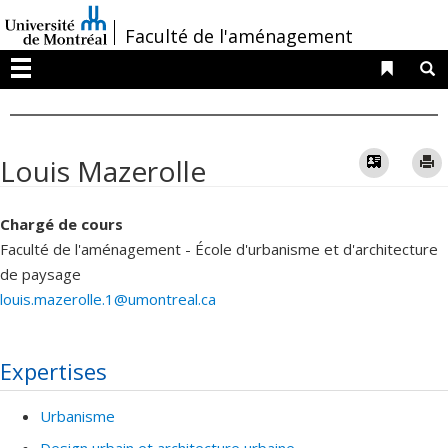
Passer
/
Faculté de l'aménagement
au
contenu
Liens 
R
Menu
Vcard
Louis Mazerolle
Chargé de cours
Faculté de l'aménagement - École d'urbanisme et d'architecture
de paysage
louis.mazerolle.1@umontreal.ca
Expertises
Urbanisme