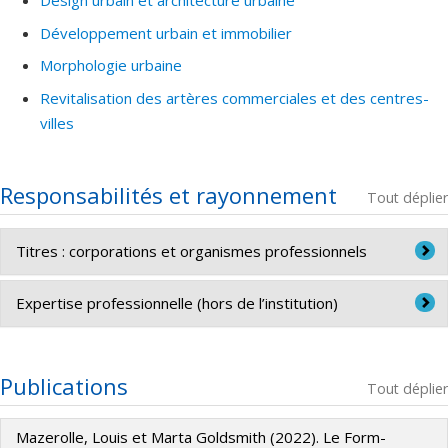
Design urbain et architecture urbaine
Développement urbain et immobilier
Morphologie urbaine
Revitalisation des artères commerciales et des centres-
villes
Responsabilités et rayonnement
Tout déplier
Titres : corporations et organismes professionnels
Atelier Urbain
Expertise professionnelle (hors de l’institution)
Directeur de projet et urbaniste, Atelier Urbain
Publications
Tout déplier
Mazerolle, Louis et Marta Goldsmith (2022). Le Form-