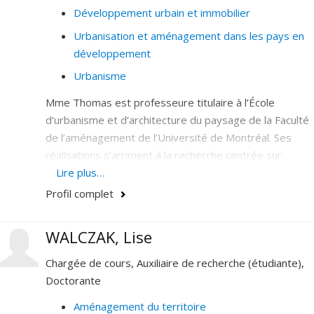
Développement urbain et immobilier
Urbanisation et aménagement dans les pays en
développement
Urbanisme
Mme Thomas est professeure titulaire à l’École
d’urbanisme et d’architecture du paysage de la Faculté
de l’aménagement de l’Université de Montréal. Ses
réalisations s’arriment à la recherche centrée sur
l’urbanisme durable, sur la planification
Lire plus…
environnementale ainsi que sur les enjeux de
Profil complet
vulnérabilité, de gestion de risques et d’adaptation aux
changements climatiques pour construire des
WALCZAK, Lise
communautés résilientes face aux risques naturels et
anthropiques. Depuis son arrivée en 2007 à l’Université
Chargée de cours, Auxiliaire de recherche (étudiante),
de Montréal, Mme Thomas a été associée à de
Doctorante
nombreux projets de recherche, en particulier avec la
Aménagement du territoire
collaboration du ministère de la Sécurité publique. Ses