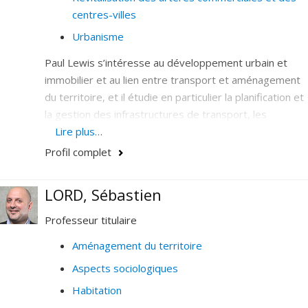
centres-villes
Urbanisme
Paul Lewis s’intéresse au développement urbain et
immobilier et au lien entre transport et aménagement
du territoire, et il étudie en particulier la planification et
la gestion des infrastructures de transport, les
questions liées au transport collectif et au transport
Lire plus…
actif. Ses champs d’intérêt comprennent également la
Profil complet
géographie du commerce, l’urbanisme commercial,
dont les projets de revitalisation des artères
LORD, Sébastien
commerciales et des centres-villes, ainsi que les liens
entre les technologies de l’information, le transport et
Professeur titulaire
l’urbanisme, notamment à travers la question du
Aménagement du territoire
télétravail.
Aspects sociologiques
Habitation