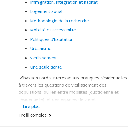
Immigration, intégration et habitat
Logement social
Méthodologie de la recherche
Mobilité et accessibilité
Politiques d'habitation
Urbanisme
Vieillissement
Une seule santé
Sébastien Lord s’intéresse aux pratiques résidentielles
à travers les questions de vieillissement des
populations, du lien entre mobilités (quotidienne et
résidentielle), et des espaces de vie et
métropolisation. Il étudie en particulier les aspirations,
Lire plus…
préférences et choix résidentiels, les expériences et
Profil complet
significations du « chez-soi », et le lien entre
immigration, intégration et habitat. Ses travaux de