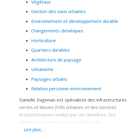
Végétaux
Gestion des eaux urbaines
Environnement et développement durable
Changements climatiques
Horticulture
Quartiers durables
Architecture de paysage
Urbanisme
Paysages urbains
Relation personne-environnement
Danielle Dagenais est spécialiste des infrastructures
vertes et bleues (IVB) urbaines et des services
écosystémiques rendus par ces dernières. Ses
recherches portent aussi sur l'étude des
comportements de différentes espèces végétales
Lire plus…