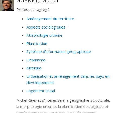
GUENET, Michel
entendue comme la réhabilitation de toutes les
Professeur agrégé
composantes sociales qui rendent un système urbain
vivant, n'est pas réglementée par un soutien législatif
Aménagement du territoire
permettant de la définir et de la réhabiliter.
Aspects sociologiques
Actuellement, la reconstruction de l’habiter suit
Morphologie urbaine
difficilement la reconstruction physique avec un délai
très long. L'analyse se conclut par une nouvelle
Planification
question de recherche : Est-il possible de définir et
Système d'information géographique
réglementer la reconstruction immatérielle d'une ville
Urbanisme
après une catastrophe ?
Mexique
Urbanisation et aménagement dans les pays en
développement
Logement social
Michel Guenet s’intéresse à la géographie structurale,
la morphologie urbaine, la planification stratégique et
l’aménagement du territoire. Il est également