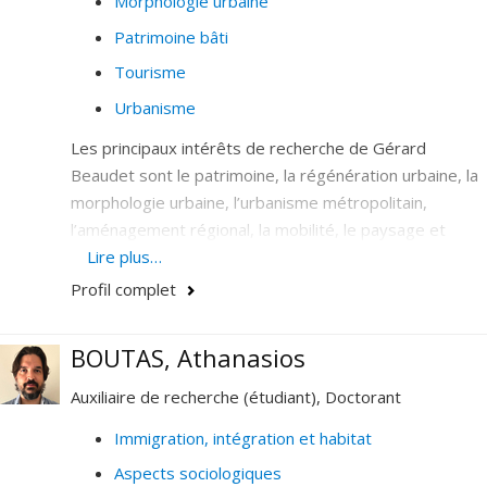
Morphologie urbaine
Patrimoine bâti
Tourisme
Urbanisme
Les principaux intérêts de recherche de Gérard
Beaudet sont le patrimoine, la régénération urbaine, la
morphologie urbaine, l’urbanisme métropolitain,
l’aménagement régional, la mobilité, le paysage et
l’aménagement touristique. Il est présentement co-
Lire plus…
responsable de l’Observatoire de la mobilité durable
Profil complet
rattaché à l’Institut d’urbanisme.
BOUTAS, Athanasios
Auxiliaire de recherche (étudiant), Doctorant
Immigration, intégration et habitat
Aspects sociologiques