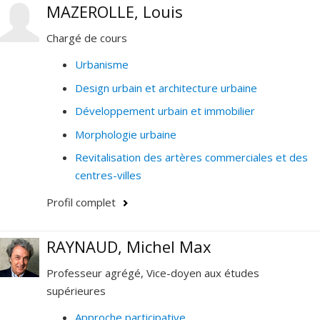
MAZEROLLE, Louis
recherche adoptent des approches mixtes (qualitative
et quantitative) et longitudinales.
Chargé de cours
Urbanisme
Design urbain et architecture urbaine
Développement urbain et immobilier
Morphologie urbaine
Revitalisation des artères commerciales et des
centres-villes
Profil complet
RAYNAUD, Michel Max
Professeur agrégé, Vice-doyen aux études
supérieures
Approche participative