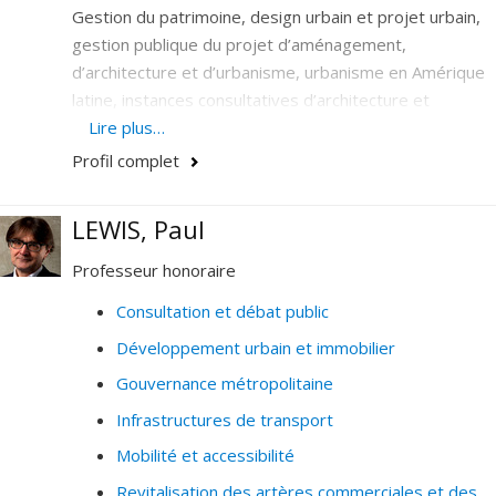
Gestion du patrimoine, design urbain et projet urbain,
gestion publique du projet d’aménagement,
d’architecture et d’urbanisme, urbanisme en Amérique
latine, instances consultatives d’architecture et
d’urbanisme.
Lire plus…
Profil complet
LEWIS, Paul
Professeur honoraire
Consultation et débat public
Développement urbain et immobilier
Gouvernance métropolitaine
Infrastructures de transport
Mobilité et accessibilité
Revitalisation des artères commerciales et des