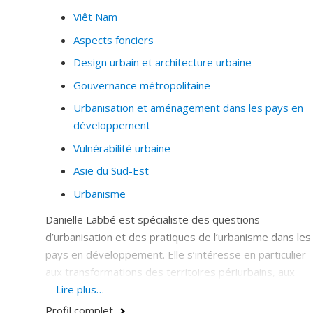
nouvelles technologies, la démocratie et l’éducation.
Viêt Nam
Mon travail porte sur l’analyse de données massives,
Aspects fonciers
quantitatives et qualitatives auxquels s’ajoutent des
Design urbain et architecture urbaine
activités de design prospectif et de création
de politiques publiques.
Gouvernance métropolitaine
Urbanisation et aménagement dans les pays en
Me recherches et mon enseignement contribuent à
développement
questionner le rôle des données de tout genre
(numériques, analogues, visuelles, historiques, etc.)
Vulnérabilité urbaine
dans la production du savoir sur les villes, la société et
Asie du Sud-Est
l’environnement.
Urbanisme
Pour toute question ou collaboration, vous pouvez me
Danielle Labbé est spécialiste des questions
contacter directement par courriel.
d’urbanisation et des pratiques de l’urbanisme dans les
pays en développement. Elle s’intéresse en particulier
aux transformations des territoires périurbains, aux
relations État-société dans la fabrique de la ville, à
Lire plus…
l’informalité urbaine, ainsi qu’à l’appropriation de
Profil complet