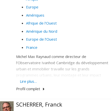
Europe
Amériques
Afrique de l’Ouest
Amérique du Nord
Europe de l’Ouest
France
Michel Max Raynaud comme directeur de
l’Observatoire Ivanhoé Cambridge du développement
urbain et immobilier travaille sur les grands
programmes urbains, leur montage et leur impact
(Programme CODEX).
Lire plus…
Profil complet
Dans le cadre de RESAUD avec ONU Habitat (Réseau
d’Échanges Stratégiques pour une Afrique Urbaine
Durable) qui travaille en partenariats contractuels avec
SCHERRER, Franck
les gouvernements et les universités à améliorer la