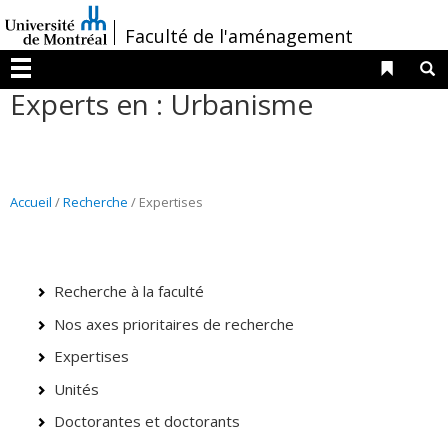
Passer
/
Faculté de l'aménagement
au
contenu
Liens 
R
Menu
Experts en : Urbanisme
Accueil
/
Recherche
/ Expertises
Recherche à la faculté
Nos axes prioritaires de recherche
Expertises
Unités
Doctorantes et doctorants