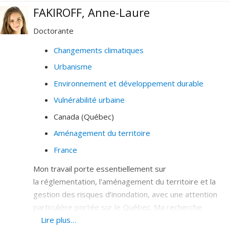
FAKIROFF, Anne-Laure
Doctorante
Changements climatiques
Urbanisme
Environnement et développement durable
Vulnérabilité urbaine
Canada (Québec)
Aménagement du territoire
France
Mon travail porte essentiellement sur
la réglementation, l'aménagement du territoire et la
gestion des risques d’inondation, avec une attention
particulière portée sur le Québec. Ma recherche
approfondit l’élaboration, l’évolution et l’application des
Lire plus…