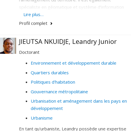
spécialiste en géomatique et système d’information
géographique ainsi qu’en analyse et modélisation
Lire plus…
spatiale.
Profil complet
Ses plus récentes recherches touchent aux questions
de ségrégation socio-spatiale et aux gated
JIEUTSA NKUIDJE, Leandry Junior
communities, notamment dans le cadre d’un projet de
Doctorant
recherche avec l’Université de Puebla au Mexique
(Facultad de Arquitectura, Universidad Autonoma de
Environnement et développement durable
Puebla).
Quartiers durables
Politiques d'habitation
Gouvernance métropolitaine
Urbanisation et aménagement dans les pays en
développement
Urbanisme
En tant qu'urbaniste, Leandry possède une expertise