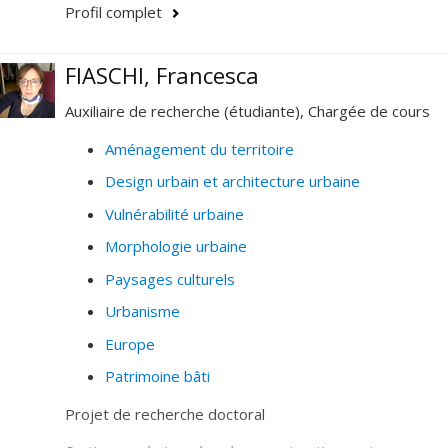
différents cadres réglementaires entourant la gestion
Profil complet
des risques d'inondation, analysant leur impact sur la
planification territoriale. J'explore particulièrement le
FIASCHI, Francesca
rôle des gouvernements et municipalités, ces
dernières étant au cœur de la gestion locale des zones
Auxiliaire de recherche (étudiante), Chargée de cours
inondables.
Aménagement du territoire
Design urbain et architecture urbaine
Vulnérabilité urbaine
Morphologie urbaine
Paysages culturels
Urbanisme
Europe
Patrimoine bâti
Projet de recherche doctoral