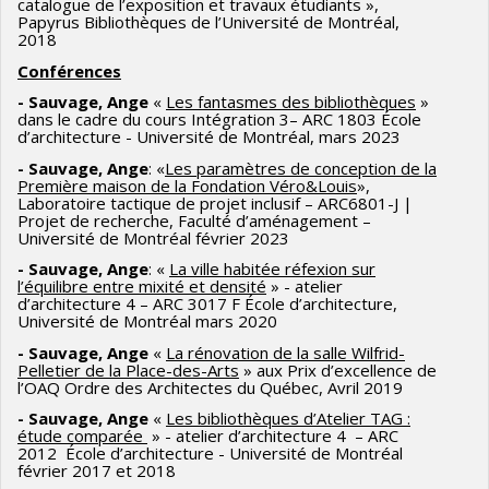
catalogue de l’exposition et travaux étudiants »,
Papyrus Bibliothèques de l’Université de Montréal,
2018
Conférences
- Sauvage, Ange
«
Les fantasmes des bibliothèques
»
dans le cadre du cours Intégration 3– ARC 1803 École
d’architecture - Université de Montréal, mars 2023
- Sauvage, Ange
: «
Les paramètres de conception de la
Première maison de la Fondation Véro&Louis
»,
Laboratoire tactique de projet inclusif – ARC6801-J |
Projet de recherche, Faculté d’aménagement –
Université de Montréal février 2023
- Sauvage, Ange
: «
La ville habitée réfexion sur
l’équilibre entre mixité et densité
» - atelier
d’architecture 4 – ARC 3017 F École d’architecture,
Université de Montréal mars 2020
- Sauvage, Ange
«
La rénovation de la salle Wilfrid-
Pelletier de la Place-des-Arts
» aux Prix d’excellence de
l’OAQ Ordre des Architectes du Québec, Avril 2019
- Sauvage, Ange
«
Les bibliothèques d’Atelier TAG :
étude comparée
» - atelier d’architecture 4 – ARC
2012 École d’architecture - Université de Montréal
février 2017 et 2018