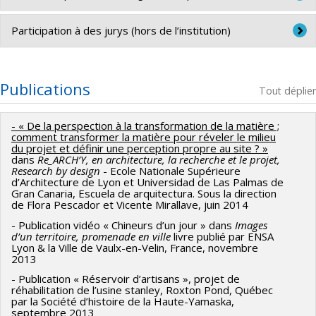
pratique au Conseil de faculté
, Faculté de
l’Aménagement, Université de Montréal (2024-présent)
-
Membre du comité Jacques-Viger de la
Ville de
Participation à des jurys (hors de l’institution)
Montréal
, Instance consultative de la Ville en matière
d’aménagement, d’urbanisme, d’architecture, de design
-
Membre du jury
de la bourse d’excellence ‘’ Norda Stelo ’’
urbain et d’architecture de paysage. (2024-présent)
(2024-présent)
Publications
Tout déplier
-
Architecte à la relecture
de la revue professionnelle
-
Moderateur du du jury
du Prix Azrieli pour l’atelier
- « De la perspection à la transformation de la matière ;
Esquisses
Ordre des Architectes du Québec, Montréal
multidisciplinaire AME3030 (2020)
comment transformer la matière pour réveler le milieu
(2023-présent)
du projet et définir une perception propre au site ? »
-
Membre du jury
de la bourse d’excellence en architecture
dans
Re_ARCH’Y, en architecture, la recherche et le projet,
-
Architecte, Atelier TAG,
concepteur pour des concours
Research by design
- Ecole Nationale Supérieure
« Metra Aluminium » (2019)
d’Architecture de Lyon et Universidad de Las Palmas de
d’architecture provinciaux, nationaux et internationaux
Gran Canaria, Escuela de arquitectura. Sous la direction
de Flora Pescador et Vicente Mirallave, juin 2014
et pour des projets d’interventions patrimoniales et sur
l'existant (2014-2025)
- Publication vidéo « Chineurs d’un jour » dans
Images
d’un territoire, promenade en ville
livre publié par ENSA
Lyon & la Ville de Vaulx-en-Velin, France, novembre
-
Membre du comité de rédaction
de la revue
2013
professionnelle
Esquisses,
Ordre des Architectes du Québec,
- Publication « Réservoir d’artisans », projet de
Montréal (2020-2023)
réhabilitation de l’usine stanley, Roxton Pond, Québec
par la Société d’histoire de la Haute-Yamaska,
septembre 2013