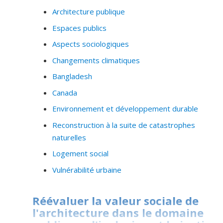
Mon travail porte sur l’analyse de données massives,
Architecture publique
quantitatives et qualitatives auxquels s’ajoutent des
Espaces publics
activités de design prospectif et de création
Aspects sociologiques
de politiques publiques.
Changements climatiques
Me recherches et mon enseignement contribuent à
Bangladesh
questionner le rôle des données de tout genre
(numériques, analogues, visuelles, historiques, etc.)
Canada
dans la production du savoir sur les villes, la société et
Environnement et développement durable
l’environnement.
Reconstruction à la suite de catastrophes
Pour toute question ou collaboration, vous pouvez me
naturelles
contacter directement par courriel.
Logement social
Vulnérabilité urbaine
Réévaluer la valeur sociale de
l'architecture dans le domaine