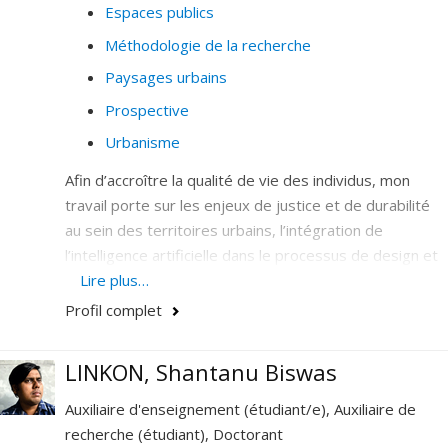
Espaces publics
Méthodologie de la recherche
Paysages urbains
Prospective
Urbanisme
Afin d’accroître la qualité de vie des individus, mon
travail porte sur les enjeux de justice et de durabilité
au sein des territoires urbains, l’intégration de
l’intelligence artificielle dans le processus de design et
d’aménagement, et le développement d’une
Lire plus…
démocratie interactive au service des citoyennes et
Profil complet
des citoyens.
Je développe ainsi une expertise dans l’articulation
LINKON, Shantanu Biswas
d’enjeux émergents qui sont au cœur de débats
Auxiliaire d'enseignement (étudiant/e), Auxiliaire de
sociaux d’aujourd’hui : le climat, l’environnement, les
recherche (étudiant), Doctorant
nouvelles technologies, la démocratie et l’éducation.