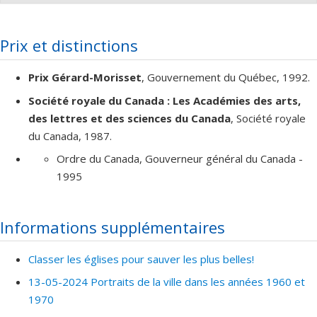
Diplômé(e) :
Bronson, Susan D.
Cycle :
Maîtrise
Prix et distinctions
Diplôme obtenu :
M. Sc.
Lien vers le document dans Papyrus
Prix Gérard-Morisset
, Gouvernement du Québec, 1992.
Société royale du Canada : Les Académies des arts,
des lettres et des sciences du Canada
, Société royale
du Canada, 1987.
Ordre du Canada, Gouverneur général du Canada -
1995
Informations supplémentaires
Classer les églises pour sauver les plus belles!
13-05-2024 Portraits de la ville dans les années 1960 et
1970