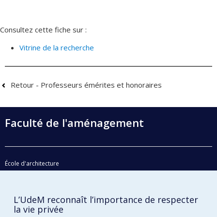
Consultez cette fiche sur :
Vitrine de la recherche
Retour - Professeurs émérites et honoraires
Faculté de l'aménagement
École d'architecture
École de design
École d'urbanisme et d'architecture de paysage
L’UdeM reconnaît l’importance de respecter
la vie privée