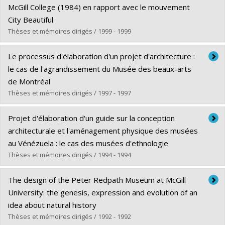
Cycle :
Maîtrise
McGill College (1984) en rapport avec le mouvement
Diplôme obtenu :
M. Urb.
City Beautiful
Lien vers le document dans Papyrus
Thèses et mémoires dirigés / 1999 - 1999
Diplômé(e) :
Djiar, Souhila
Le processus d'élaboration d'un projet d'architecture :
Cycle :
Doctorat
le cas de l'agrandissement du Musée des beaux-arts
Diplôme obtenu :
Ph. D.
de Montréal
Lien vers le document dans Papyrus
Thèses et mémoires dirigés / 1997 - 1997
Diplômé(e) :
Bendeddouch, Assya
Projet d'élaboration d'un guide sur la conception
Cycle :
Doctorat
architecturale et l'aménagement physique des musées
Diplôme obtenu :
Ph. D.
au Vénézuela : le cas des musées d'ethnologie
Lien vers le document dans Papyrus
Thèses et mémoires dirigés / 1994 - 1994
Diplômé(e) :
Salas H., Maria Carolina
The design of the Peter Redpath Museum at McGill
Cycle :
Maîtrise
University: the genesis, expression and evolution of an
Diplôme obtenu :
M. Sc. A.
idea about natural history
Lien vers le document dans Papyrus
Thèses et mémoires dirigés / 1992 - 1992