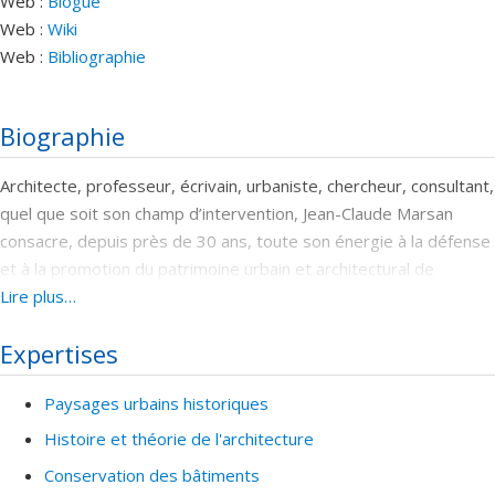
Web :
Blogue
Web :
Wiki
Web :
Bibliographie
Biographie
Architecte, professeur, écrivain, urbaniste, chercheur, consultant,
quel que soit son champ d’intervention, Jean-Claude Marsan
consacre, depuis près de 30 ans, toute son énergie à la défense
et à la promotion du patrimoine urbain et architectural de
Montréal.
Lire plus…
Un baccalauréat en architecture de l’Université de Montréal en
Expertises
poche, Jean-Claude Marsan quitte le Québec au milieu des
années soixante pour poursuivre ses études en Europe. À
Paysages urbains historiques
l’époque, se souvient-il, le modernisme prime et les architectes
Histoire et théorie de l'architecture
sont plutôt attirés vers les universités américaines, comme
Conservation des bâtiments
Harvard, que vers l’Europe alors perçue comme archaïque.