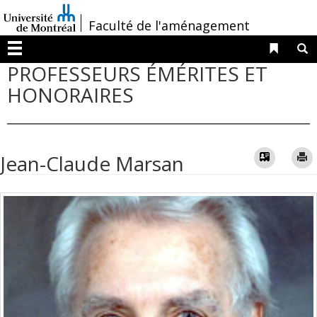
Passer
/
Faculté de l'aménagement
au
contenu
Liens 
R
Menu
PROFESSEURS ÉMÉRITES ET
HONORAIRES
Vcard
Jean-Claude Marsan