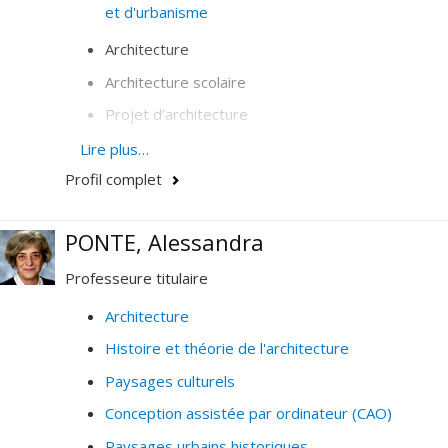
et d'urbanisme
Architecture
Architecture scolaire
Projet d’architecture
Histoire et théorie de l’architecture
Lire plus…
Profil complet
Ccritique architecturale
Éducation, développement de l’enfant
PONTE, Alessandra
Concours d’architecture
Prix d’excellence
Professeure titulaire
Architecture
Histoire et théorie de l'architecture
Paysages culturels
Conception assistée par ordinateur (CAO)
Paysages urbains historiques