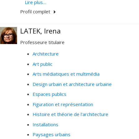
actuels et culturels de l’architecture. Ses recherches
Lire plus…
portent sur des lectures attentives d’artefacts
Profil complet
contemporains et plus anciens, cherchant de nouvelles
compréhensions face aux complexités, aux
LATEK, Irena
développements des visualisations et de leurs
influences sur la fabrication des territoires et
Professeure titulaire
l'architecture qui en découle.
Architecture
Art public
Arts médiatiques et multimédia
Design urbain et architecture urbaine
Espaces publics
Figuration et représentation
Histoire et théorie de l'architecture
Installations
Paysages urbains