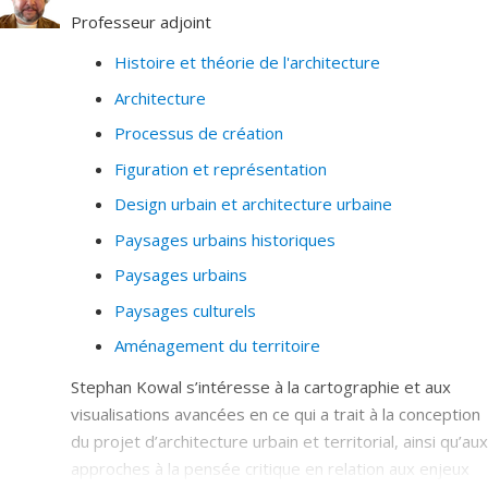
Professeur adjoint
Justice spatiale
Histoire et théorie de l'architecture
Histoire et théorie de l'architecture.
Architecture
Raisonnement analogique, construction des
métaphores et pratiques cognitives du projet
Processus de création
d'architecture (en situation professionnelle ou en
Figuration et représentation
situation pédagogique).
Design urbain et architecture urbaine
Pratiques du jugement architectural (jurys de
Paysages urbains historiques
concours).
Paysages urbains
Création et innovation dans les disciplines du
projet (théories de la conception et du "design
Paysages culturels
thinking").
Aménagement du territoire
Études portant sur le rapport au corps en
Stephan Kowal s’intéresse à la cartographie et aux
architecture et en paysage.
visualisations avancées en ce qui a trait à la conception
du projet d’architecture urbain et territorial, ainsi qu’aux
approches à la pensée critique en relation aux enjeux