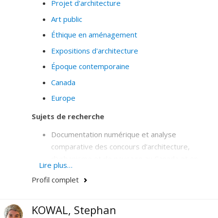
Projet d'architecture
Art public
Éthique en aménagement
Expositions d'architecture
Époque contemporaine
Canada
Europe
Sujets de recherche
Documentation numérique et analyse
comparative des concours d'architecture,
d'urbanisme et de paysage au Canada et en
Lire plus…
Europe.
Profil complet
Analyse comparative de la qualité architecturale
au filtre des prix d'excellence
KOWAL, Stephan
Accessibilité universelle