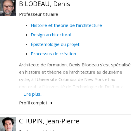
BILODEAU, Denis
Professeur titulaire
Histoire et théorie de l'architecture
Design architectural
Épistémologie du projet
Processus de création
Architecte de formation, Denis Bilodeau s’est spécialisé
en histoire et théorie de l’architecture au deuxième
cycle, à l’Université Columbia de New York et au
doctorat, à l’Université de Technologie de Delft aux
Pays Bas.
Lire plus…
Profil complet
Ses recherches portent sur les dimensions culturelles
et cognitives des pratiques du projet architectural
contemporain, et à l’épistémologie du projet
CHUPIN, Jean-Pierre
architectural. Elles abordent notamment les questions