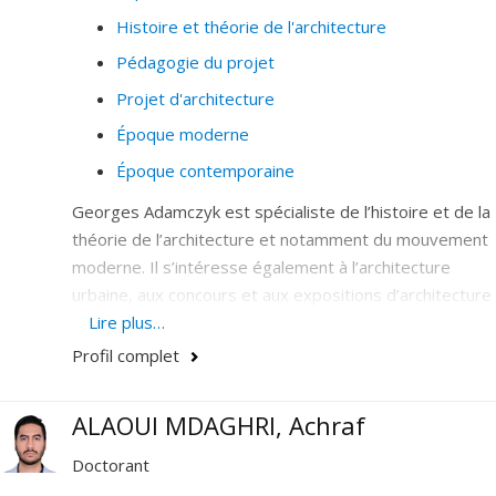
Histoire et théorie de l'architecture
Pédagogie du projet
Projet d'architecture
Époque moderne
Époque contemporaine
Georges Adamczyk est spécialiste de l’histoire et de la
théorie de l’architecture et notamment du mouvement
moderne. Il s’intéresse également à l’architecture
urbaine, aux concours et aux expositions d’architecture
ainsi qu’à la critique architecturale. Ses recherches
Lire plus…
concernent aussi la pédagogie du projet architectural. Il
Profil complet
contribue régulièrement aux travaux de recherche du
Laboratoire d'étude de l'architecture potentielle
ALAOUI MDAGHRI, Achraf
(LEAP).
Doctorant