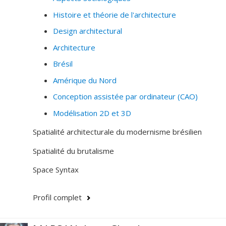
l'Université de Montréal et a dirigé de 1997 à 2000
Histoire et théorie de l'architecture
l'Institut de recherche en histoire de l'architecture
Design architectural
(IRHA), organisme interdisciplinaire de l'Université de
Montréal, l'Université McGill et du Centre Canadien
Architecture
d'Architecture.
Brésil
Amérique du Nord
Conception assistée par ordinateur (CAO)
Modélisation 2D et 3D
Spatialité architecturale du modernisme brésilien
Spatialité du brutalisme
Space Syntax
Profil complet