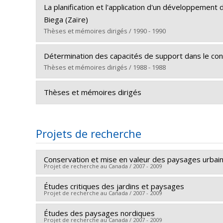
Diplômé(e) :
Eveillard, Catherine
Lien vers le document dans Papyrus
La planification et l'application d'un développement
Cycle :
Maîtrise
Biega (Zaïre)
Diplôme obtenu :
M. Sc.
Thèses et mémoires dirigés / 1990 - 1990
Lien vers le document dans Papyrus
Diplômé(e) :
Kasisi, Robert
Détermination des capacités de support dans le co
Cycle :
Doctorat
Thèses et mémoires dirigés / 1988 - 1988
Diplôme obtenu :
Ph. D.
Diplômé(e) :
Barabé, André
Lien vers le document dans Papyrus
Thèses et mémoires dirigés
Cycle :
Doctorat
Diplôme obtenu :
Ph. D.
DIRECTION DE THÈSE DE DOCTORAT
Lien vers le document dans Papyrus
Projets de recherche
2013 - Malo, Juan X.; Invention topographique et fo
Conservation et mise en valeur des paysages urbai
2008 - Zineb, Alaoui Mdaghre ; Analyse de cycle de 
Projet de recherche au Canada / 2007 - 2009
2008 - Massomeh, Habibi Shandez ; Les jardins Safa
Études critiques des jardins et paysages
Chercheur principal :
Peter Jacobs
Projet de recherche au Canada / 2007 - 2009
2007 - Heyes, Scott ; Inuit Knowledge and Perceptio
Je suis depuis très longtemps impliqué dans les déb
Études des paysages nordiques
Chercheur principal :
Peter Jacobs
consultant auprès des services municipaux ainsi que 
Projet de recherche au Canada / 2007 - 2009
2007 - Postaciogiu, Dilek ; Médiation environnement