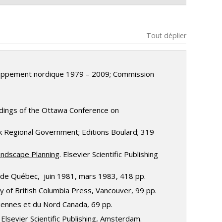
associée de « Landscape Architecture », membre et
s au Sénégal. Co-directeur : Prof. Gérald Domon
s, et d’articles portant sur les problématiques et
férences, la supervision des étudiants aux études
Tout déplier
sur l’environnement et le milieu social des projets de
une de Porto-Novo au Bénin. Co-directeur : Prof.
rches aux bibliothèques et aux sites faisant parti de
t instauré en vertu du chapitre 23 de la Convention
blications qui suivent.
recteur : Prof. Pierre Dansereau
loppement nordique 1979 – 2009; Commission
, répondent aux besoins des communautés,
arc National de Kahuzi-Biega (Zaïre) et de son
dings of the Ottawa Conference on
vik Regional Government; Editions Boulard; 319
ver Hydro Electric Project.
ndscape Planning
. Elsevier Scientific Publishing
es émissions atmosphériques dans une perspective
lle de Québec, juin 1981, mars 1983, 418 pp.
ty of British Columbia Press, Vancouver, 99 pp.
diennes et du Nord Canada, 69 pp.
.
. Elsevier Scientific Publishing, Amsterdam.