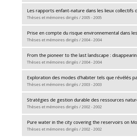
Diplôme obtenu :
Ph. D.
Diplômé(e) :
Postacioglu, Dilek
Lien vers le document dans Papyrus
Les rapports enfant-nature dans les lieux collectifs
Cycle :
Doctorat
Thèses et mémoires dirigés / 2005 - 2005
Diplôme obtenu :
Ph. D.
Diplômé(e) :
Germain, Amélie
Lien vers le document dans Papyrus
Prise en compte du risque environnemental dans les
Cycle :
Maîtrise
Thèses et mémoires dirigés / 2004 - 2004
Diplôme obtenu :
M. Sc.
Diplômé(e) :
Senghor, Jean-Pierre
Lien vers le document dans Papyrus
From the pioneer to the last landscape : disappearin
Cycle :
Doctorat
Thèses et mémoires dirigés / 2004 - 2004
Diplôme obtenu :
Ph. D.
Diplômé(e) :
Ginati Turner, Michal
Lien vers le document dans Papyrus
Exploration des modes d'habiter tels que révélés p
Cycle :
Maîtrise
Thèses et mémoires dirigés / 2003 - 2003
Diplôme obtenu :
M. Sc. A.
Diplômé(e) :
Beaudry, Esther
Lien vers le document dans Papyrus
Stratégies de gestion durable des ressources natur
Cycle :
Maîtrise
Thèses et mémoires dirigés / 2002 - 2002
Diplôme obtenu :
M. Sc.
Diplômé(e) :
Leite, Emma-Christiane
Lien vers le document dans Papyrus
Pure water in the city covering the reservoirs on M
Cycle :
Doctorat
Thèses et mémoires dirigés / 2002 - 2002
Diplôme obtenu :
Ph. D.