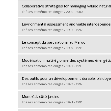
Diplômé(e) :
Ross, Susan M.
Lien vers le document dans Papyrus
Collaborative strategies for managing valued natural
Cycle :
Maîtrise
Thèses et mémoires dirigés / 2000 - 2000
Diplôme obtenu :
M. Sc. A.
Diplômé(e) :
Khoury, Zaki B.
Lien vers le document dans Papyrus
Environmental assessment and viable interdependen
Cycle :
Doctorat
Thèses et mémoires dirigés / 1997 - 1997
Diplôme obtenu :
Ph. D.
Diplômé(e) :
Mulvihill, Peter Royston
Lien vers le document dans Papyrus
Le concept du parc national au Maroc
Cycle :
Doctorat
Thèses et mémoires dirigés / 1995 - 1995
Diplôme obtenu :
Ph. D.
Diplômé(e) :
Ilham, Edderei
Lien vers le document dans Papyrus
Modélisation multirégionale des systèmes énergéti
Cycle :
Maîtrise
Thèses et mémoires dirigés / 1993 - 1993
Diplôme obtenu :
M. Sc. A.
Diplômé(e) :
Waaub, Jean-Philippe
Lien vers le document dans Papyrus
Des outils pour un développement durable: plaidoye
Cycle :
Doctorat
Thèses et mémoires dirigés / 1992 - 1992
Diplôme obtenu :
Ph. D.
Diplômé(e) :
De Laet, Christian
Lien vers le document dans Papyrus
Montréal, côté jardins
Cycle :
Doctorat
Thèses et mémoires dirigés / 1991 - 1991
Diplôme obtenu :
Ph. D.