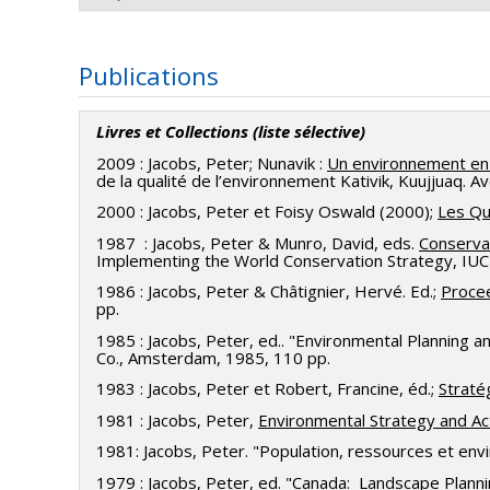
pour la plupart publiés sous la forme de rapports et 
Membre de plusieurs comités consultatifs de rédact
Chercheur principal :
Peter Jacobs
2004 - Senghor, J.-P ; Prise en compte du risque en
président des « senior Fellows » à Dumbarton Oaks, j
Publications
enjeux en architecture de paysage et en études pays
La Commission de la qualité de l’environnement Kativi
2003 - Leite, Emma-Christiane ; Stratégies de gest
supérieures, et les activités pédagogiques en rappor
développement proposés pour la région du Québec sit
Robert Kasisi
divers contextes culturels. Les résultats sont pour 
Livres et Collections
(liste sélective)
de la Baie James et du nord québécoise.
2000 - Dugas, Pierre ; Autonomie régionale et inter
2009 : Jacobs, Peter; Nunavik :
Un environnement en 
La mission de la commission est de s’assurer que 
de la qualité de l’environnement Kativik, Kuujjuaq. Av
2000 - Khoury, Zaki ; Collaborative Strategies for 
respectent le patrimoine culturel et naturel du Nunav
2000 : Jacobs, Peter et Foisy Oswald (2000);
Les Qu
1989 - Kasisi, Robert Bag ; Stratégie globale de Con
1987 : Jacobs, Peter & Munro, David, eds.
Conserva
Co-chercheurs : Scott Heyes, professeur, University
Hinterland. Co-directeur : Prof. Pierre Dansereau
Implementing the World Conservation Strategy, IUC
1986 : Jacobs, Peter & Châtignier, Hervé. Ed.;
Procee
1997 - Mulvihill, Peter ; Environnemental Assesment
pp.
1985 : Jacobs, Peter, ed.. "Environmental Planning
1993 - Waaub, Jean-Philippe ; Modélisation multir
Co., Amsterdam, 1985, 110 pp.
de développement durable. Co-directeur : Prof. Rich
1983 : Jacobs, Peter et Robert, Francine, éd.;
Straté
1981 : Jacobs, Peter,
Environmental Strategy and Ac
1992 - ​De Laet, Christian ; Des outils pour un déve
1981: Jacobs, Peter. "Population, ressources et env
1988 - Barabé, André ; Détermination des capacités
1979 : Jacobs, Peter, ed. "Canada: Landscape Planni