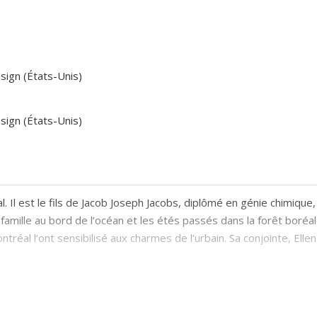
ign (États-Unis)
ign (États-Unis)
l est le fils de Jacob Joseph Jacobs, diplômé en génie chimique
mille au bord de l’océan et les étés passés dans la forêt boréal
ontréal l’ont sensibilisé aux charmes de l’urbain. Sa conjointe, El
age de la Faculté de l'aménagement de l'Université de Montréal. 
r à travers l'Amérique du Nord, l'Europe et l'Amérique latine. Il 