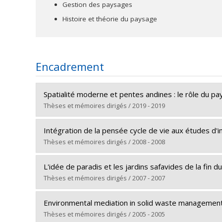
planification et design, dont plusieurs ont été recon
Gestion des paysages
du Canada.
Histoire et théorie du paysage
Fellow et ancien président de l’Association des 
Président du Collège des «Senior Fellows», Lan
Encadrement
Président de la Commission du développement via
Président de la Commission de la qualité envir
Spatialité moderne et pentes andines : le rôle du p
Président du Comité public aviseur sur l’état de
Thèses et mémoires dirigés / 2019 - 2019
Délégué du Canada au sein de la Fédération Inte
Fellow de l’American Society of Landscape Archit
Diplômé(e) :
Malo, Juan Xavier
Intégration de la pensée cycle de vie aux études d'i
Cycle :
Doctorat
Thèses et mémoires dirigés / 2008 - 2008
Diplôme obtenu :
Ph. D.
Diplômé(e) :
Alaoui Mdaghri, Zineb
Lien vers le document dans Papyrus
L'idée de paradis et les jardins safavides de la fin d
Cycle :
Doctorat
Thèses et mémoires dirigés / 2007 - 2007
Diplôme obtenu :
Ph. D.
Diplômé(e) :
Habibi-Shandiz, Massoumeh
Lien vers le document dans Papyrus
Environmental mediation in solid waste management : 
Cycle :
Doctorat
Thèses et mémoires dirigés / 2005 - 2005