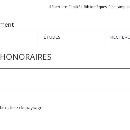
Liens
Répertoire
Facultés
Bibliothèques
Plan campus
externes
ement
ÉTUDES
RECHER
 HONORAIRES
chitecture de paysage