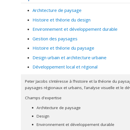
"Prix du président" de la Société canadienne des archi
commémorative du Gouverneur Général à l'occasion d
Architecture de paysage
planification du paysage et le design urbain.
Histoire et théorie du design
Il est Fellow et ancien président de la Société canad
Environnement et développement durable
honoraire de la Société des architectes paysagistes d
Gestion des paysages
paysagistes (FIAP) depuis dix ans. Président du Collè
Washington D.C.
Histoire et théorie du paysage
Design urbain et architecture urbaine
Il est Président Emérite de la Commission de la planif
président de la Commission de la qualité environnemen
Développement local et régional
concernés par les problématiques environnementales e
Canada, 1980-1990.
Peter Jacobs s’intéresse à l’histoire et la théorie du pa
paysages régionaux et urbains, l’analyse visuelle et le d
Membre de plusieurs comités aviseurs de revues scient
Champs d'expertise
reliées à la planification du territoire ainsi que sur 
variées et comment celles-ci informent les stratégies 
Architecture de paysage
Il a siégé sur multipes jurys de design et est consult
Design
Mont-Royal; sur la réhabilitation des îles Ste-Hélène et
Environnement et développement durable