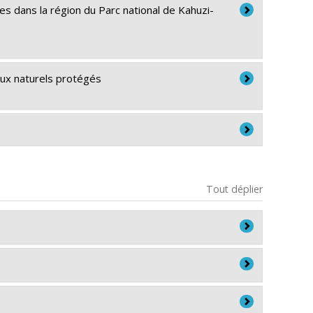
es dans la région du Parc national de Kahuzi-
eux naturels protégés
Tout déplier
ard
ntréal, en tant que chercheur, concepteur, et
s forme de recherche action dont les résultats sont