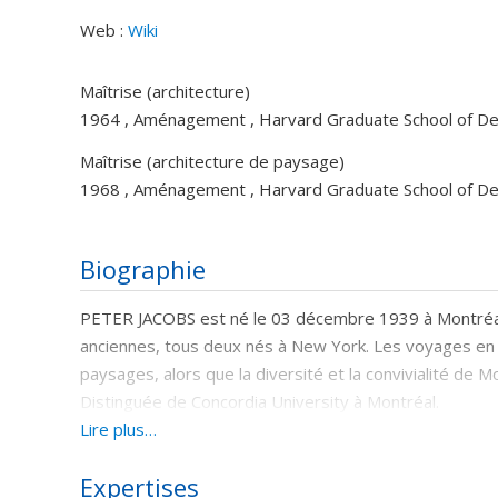
Web :
Wiki
Maîtrise (architecture)
1964 , Aménagement , Harvard Graduate School of Des
Maîtrise (architecture de paysage)
1968 , Aménagement , Harvard Graduate School of Des
Biographie
PETER JACOBS est né le 03 décembre 1939 à Montréal. I
anciennes, tous deux nés à New York. Les voyages en fa
paysages, alors que la diversité et la convivialité de M
Distinguée de Concordia University à Montréal.
Lire plus…
Jacobs est professeur à l'École d'architecture de pays
Design, Harvard University ainsi que comme conférencie
Expertises