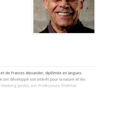
, et de Frances Alexander, diplômée en langues
e ont développé son intérêt pour la nature et les
len Vineberg Jacobs, est Professeure Éméritat
Il a agi comme professeur invité au Graduate School of
a reçu le prix A.H. Tammsaare pour l'environnement, le