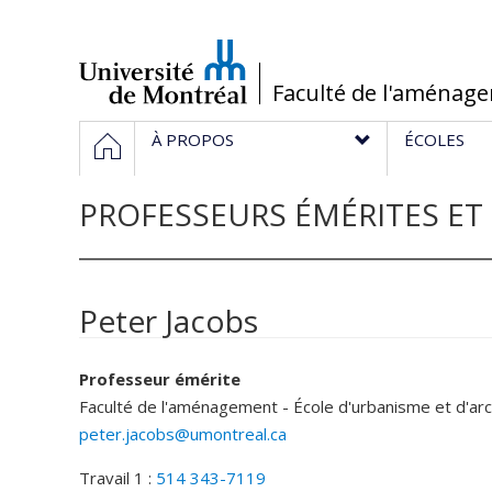
Passer
au
contenu
/
Faculté de l'aménag
Navigation
ACCUEIL
À PROPOS
ÉCOLES
principale
PROFESSEURS ÉMÉRITES ET
Peter Jacobs
Professeur émérite
Faculté de l'aménagement - École d'urbanisme et d'ar
peter.jacobs@umontreal.ca
Travail 1 :
514 343-7119