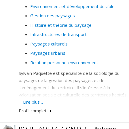
Environnement et développement durable
Gestion des paysages
Histoire et théorie du paysage
Infrastructures de transport
Paysages culturels
Paysages urbains
Relation personne-environnement
Sylvain Paquette est spécialiste de la sociologie du
paysage, de la gestion des paysages et de
l’aménagement du territoire. Il s’intéresse à la
valorisation sociale et culturelle des territoires habités,
aux questions d’identité et de qualité du cadre de vie
Lire plus…
(urbain et périurbain), et à la notion de nouvelle ruralité.
Profil complet
POULLAOUEC-GONIDEC, Philippe