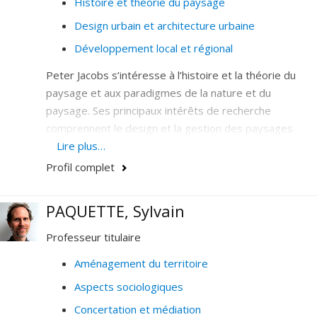
Histoire et théorie du paysage
Design urbain et architecture urbaine
Développement local et régional
Peter Jacobs s’intéresse à l’histoire et la théorie du
paysage et aux paradigmes de la nature et du
paysage. Ses principaux intérêts de recherche
comprennent le design et la gestion des paysages
régionaux et urbains, l’analyse visuelle et le
Lire plus…
développement durable et équitable.
Profil complet
Champs d'expertise
PAQUETTE, Sylvain
Architecture de paysage
Professeur titulaire
Design
Environnement et développement durable
Aménagement du territoire
Gestion des paysages
Aspects sociologiques
Histoire et théorie du paysage
Concertation et médiation