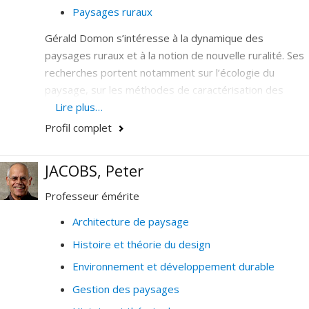
Paysages ruraux
· Histoire et développement urbain de Montréal
Gérald Domon s’intéresse à la dynamique des
·
Chinatowns
paysages ruraux et à la notion de nouvelle ruralité. Ses
· Quartier chinois de Montréal
recherches portent notamment sur l’écologie du
paysage, sur les méthodes de caractérisation des
Je détiens une expertise particulière sur l’histoire, la
paysages et sur les relations agriculture et paysage,
Lire plus…
théorie et la production des squares-jardins et des
et, forêt et paysage.
parcs urbains au XIXe et XXe siècle en Occident.
Profil complet
JACOBS, Peter
Professeur émérite
Architecture de paysage
Histoire et théorie du design
Environnement et développement durable
Gestion des paysages