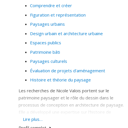
Comprendre et créer
Figuration et représentation
Paysages urbains
Design urbain et architecture urbaine
Espaces publics
Patrimoine bâti
Paysages culturels
Évaluation de projets d'aménagement
Histoire et théorie du paysage
Les recherches de Nicole Valois portent sur le
patrimoine paysager et le rôle du dessin dans le
processus de conception en architecture de paysage.
Elle a développé une expertise sur l'histoire de
l'architecture de paysage moderne au Canada et sur
Lire plus…
les méthodes d'évaluation des valeurs patrimoniales
Profil complet