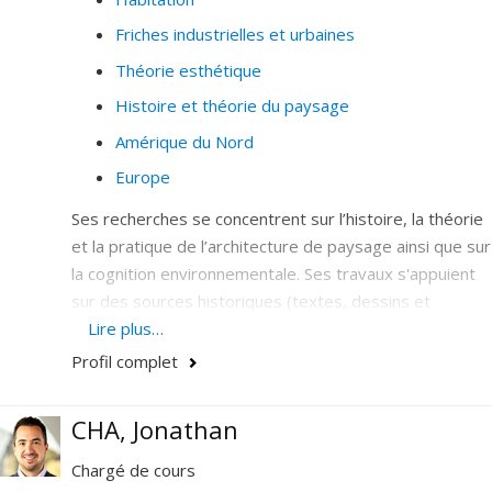
Friches industrielles et urbaines
Théorie esthétique
Histoire et théorie du paysage
Amérique du Nord
Europe
Ses recherches se concentrent sur l’histoire, la théorie
et la pratique de l’architecture de paysage ainsi que sur
la cognition environnementale. Ses travaux s'appuient
sur des sources historiques (textes, dessins et
vestiges d'environnements bâtis) pour examiner les
Lire plus…
processus qui façonnent nos milieux de vie et les
Profil complet
expériences quotidiennes des populations qui les
utilisent.
CHA, Jonathan
Il étudie actuellement comment les interactions des
Chargé de cours
Montréalais avec la nature influencent leurs