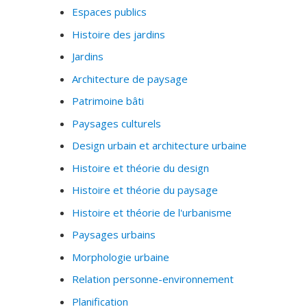
préférences et leurs choix résidentiels. À partir de
Espaces publics
cette étude, il établira un cadre pour la construction et
Histoire des jardins
la gestion de la nature urbaine qui peut mieux satisfaire
Jardins
les besoins des gens et limiter leur déplacement vers
les banlieues et la campagne.
Architecture de paysage
Patrimoine bâti
Paysages culturels
Design urbain et architecture urbaine
Histoire et théorie du design
Histoire et théorie du paysage
Histoire et théorie de l'urbanisme
Paysages urbains
Morphologie urbaine
Relation personne-environnement
Planification