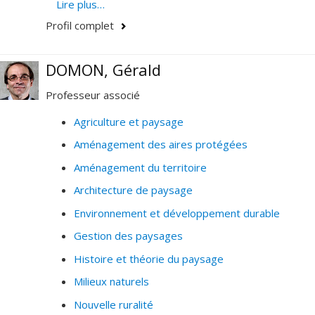
· Conservation et restauration des paysages
Lire plus…
aménagés
Profil complet
· Design urbain et architecture urbaine
DOMON, Gérald
· Espaces publics
Professeur associé
· Histoire et théorie des places, jardins, squares et
parcs urbains
Agriculture et paysage
Aménagement des aires protégées
· Paysages culturels et urbains
Aménagement du territoire
· Patrimoine urbain
Architecture de paysage
· Urbanisme tactique et occupation transitoire
Environnement et développement durable
· Infrastructures vertes
Gestion des paysages
· Réconciliation et autochtonisation de la ville
Histoire et théorie du paysage
· Gestion des parcs urbains
Milieux naturels
· Planification stratégique
Nouvelle ruralité