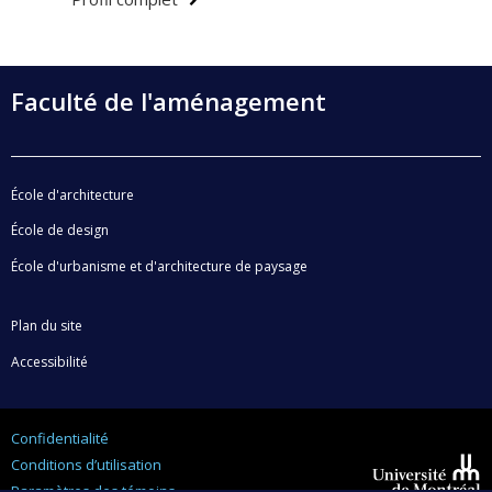
des paysages conçus. À travers ses recherches elle
propose de conjuguer les valeurs culturelles et
naturelles des paysage dans une même perspective
Faculté de l'aménagement
de protection, pour mieux les évaluer et les gérer. Elle
s'intéresse également au design de projet
d'architecture de paysage et plus particulièrement aux
dessins inhérents au processus d'un projet.
École d'architecture
École de design
École d'urbanisme et d'architecture de paysage
Plan du site
Accessibilité
Confidentialité
Conditions d’utilisation
Paramètres des témoins