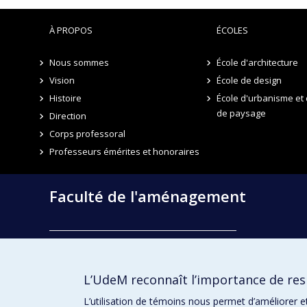
À PROPOS
ÉCOLES
Nous sommes
École d'architecture
Vision
École de design
Histoire
École d'urbanisme et 
de paysage
Direction
Corps professoral
Professeurs émérites et honoraires
Faculté de l'aménagement
École d'architecture
École de design
L’UdeM reconnaît l’importance de resp
École d'urbanisme et d'architecture de paysage
L’utilisation de témoins nous permet d’améliorer e