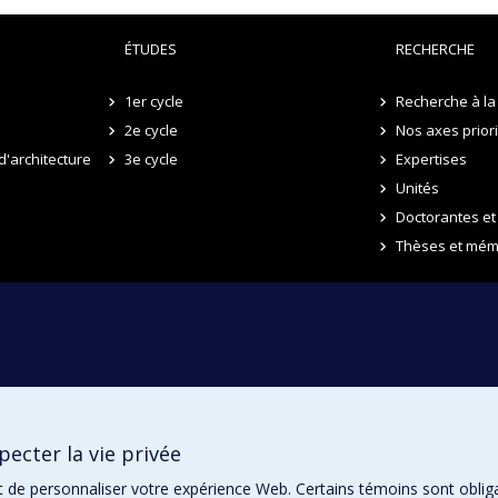
ÉTUDES
RECHERCHE
1er cycle
Recherche à la 
2e cycle
Nos axes prior
d'architecture
3e cycle
Expertises
Unités
Doctorantes et
Thèses et mém
ecter la vie privée
t de personnaliser votre expérience Web. Certains témoins sont oblig