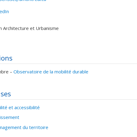
kedIn
els
en Architecture et Urbanisme
tions
bre –
Observatoire de la mobilité durable
ises
lité et accessibilité
llissement
agement du territoire