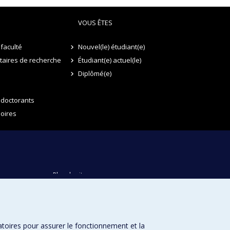
VOUS ÊTES
faculté
Nouvel(le) étudiant(e)
itaires de recherche
Étudiant(e) actuel(le)
Diplômé(e)
 doctorants
oires
Plan du site
Accessibilité
atoires pour assurer le fonctionnement et la