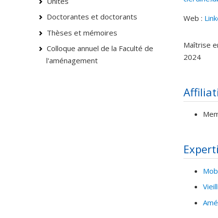
Unités
Doctorantes et doctorants
Web :
Lin
Courri
Thèses et mémoires
Maîtrise 
Colloque annuel de la Faculté de
2024
l'aménagement
Affilia
Mem
Expert
Mobi
Viei
Amén