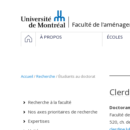
Passer
au
contenu
/
Faculté de l'aménag
Navigation
ACCUEIL
À PROPOS
ÉCOLES
principale
Accueil
/
Recherche
/ Étudiants au doctorat
Clerd
Recherche à la faculté
Doctora
Nos axes prioritaires de recherche
Faculté d
Expertises
520, ch. d
clerdine.