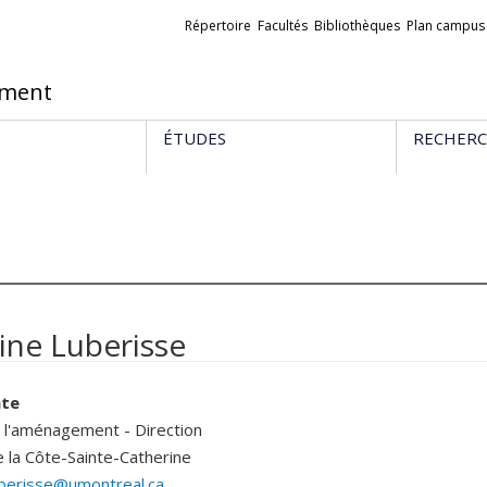
Liens
Répertoire
Facultés
Bibliothèques
Plan campus
externes
ement
ÉTUDES
RECHER
ine Luberisse
nte
e l'aménagement - Direction
e la Côte-Sainte-Catherine
luberisse@umontreal.ca