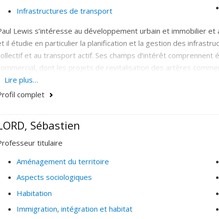
Infrastructures de transport
Paul Lewis s’intéresse au développement urbain et immobilier et 
et il étudie en particulier la planification et la gestion des infrast
collectif et au transport actif. Ses champs d’intérêt comprennen
commercial, dont les projets de revitalisation des artères commerci
les technologies de l’information, le transport et l’urbanisme, not
Lire plus…
Profil complet
LORD, Sébastien
Professeur titulaire
Aménagement du territoire
Aspects sociologiques
Habitation
Immigration, intégration et habitat