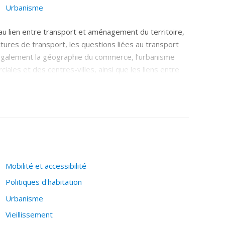
Urbanisme
au lien entre transport et aménagement du territoire,
ructures de transport, les questions liées au transport
t également la géographie du commerce, l’urbanisme
ales et des centres-villes, ainsi que les liens entre
amment à travers la question du télétravail.
Mobilité et accessibilité
Politiques d'habitation
Urbanisme
Vieillissement