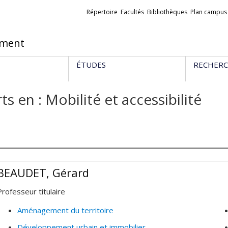
Liens
Répertoire
Facultés
Bibliothèques
Plan campus
externes
ement
ÉTUDES
RECHER
ts en : Mobilité et accessibilité
BEAUDET, Gérard
Professeur titulaire
Aménagement du territoire
Développement urbain et immobilier