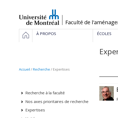
Passer
au
contenu
/
Faculté de l'aménag
Navigation
ACCUEIL
À PROPOS
ÉCOLES
principale
Exper
Accueil
/
Recherche
/ Expertises
Recherche à la faculté
Nos axes prioritaires de recherche
Expertises