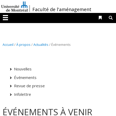
Passer
/
Faculté de l'aménagement
au
contenu
Liens 
R
Menu
Accueil
/
À propos
/
Actualités
/ Événements
Nouvelles
Événements
Revue de presse
Infolettre
ÉVÉNEMENTS À VENIR