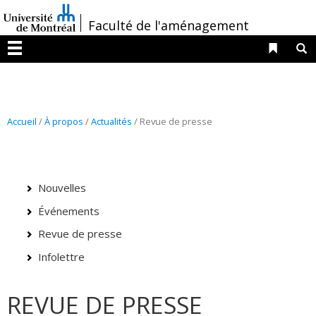
Passer
/
Faculté de l'aménagement
au
contenu
Liens 
R
Menu
Accueil
/
À propos
/
Actualités
/ Revue de presse
Nouvelles
Événements
Revue de presse
Infolettre
REVUE DE PRESSE