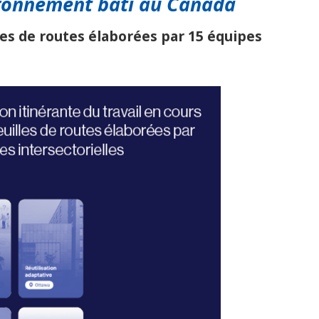
ironnement
bâti
au
C
anada
les
de
routes
élaborées
par
15 équipes