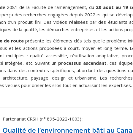
alle 2081 de la Faculté de l’aménagement, du
29 août au 19 
aperçu des recherches engagées depuis 2022 et qui se dévelo
non
d’un
produit
fini.
Des vidéos réalisées par des étudiants 
ques de la qualité, les démarches entreprises et les actions pr
le de route
présente les éléments clés tels que le problème init
sus et les actions proposées à court, moyen et long terme. 
nt multiples : qualité accessible, réutilisation adaptative, proce
té intégrée, etc. Suivant un
processus ascendant
, ces équip
ions dans des contextes spécifiques, abordant des questions qui 
n architecture, paysage,
design
et
urbanisme.
Les
recherches
s vécues pour briser les silos tout en actualisant les expertises.
Partenariat
CRSH
(n°
895-2022-1003)
:
Qualité de l’environnement bâti au Canad