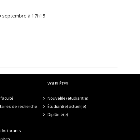
0 septembre à 17h15
VOUS ÊTES
faculté
Nouvel(le) étudiant(e)
itaires de recherche
Étudiant(e) actuel(le)
Diplômé(e)
 doctorants
oires