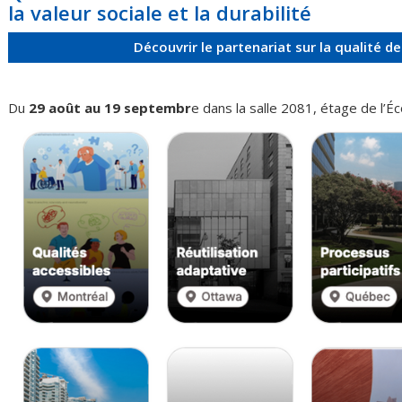
la
valeur
sociale
et la durabilité
Découvrir le partenariat sur la qualité 
Du
29
août
au
19
septembr
e
dans
la
salle
2081,
étage
de
l’É