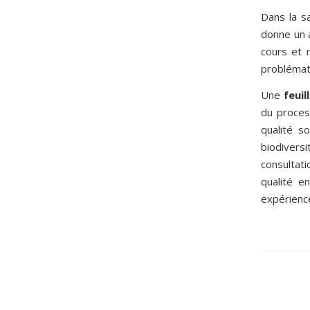
Dans la s
donne un 
cours
et
problémati
Une
feuil
du proces
qualité so
biodiversi
consultat
qualité e
expérience