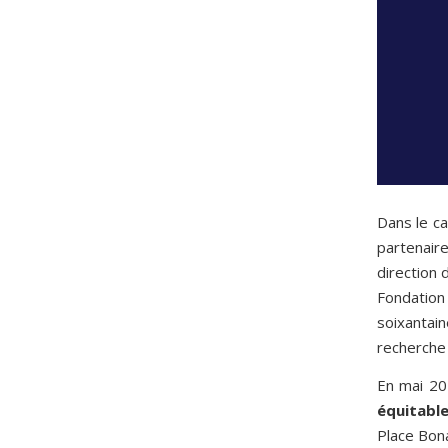
Dans le c
partenair
direction 
Fondation
soixantai
recherche
En
mai
20
équitable
Place Bona