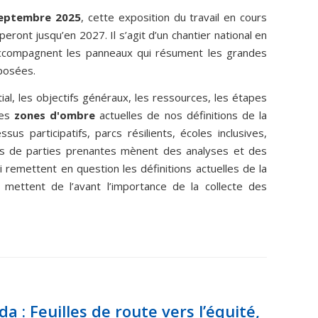
septembre 2025
, cette exposition du travail en cours
pperont
jusqu’en
2027.
Il
s’agit
d’un
chantier
national
en
accompagnent les panneaux qui résument les grandes
oposées.
ial, les objectifs généraux, les ressources, les étapes
Les
zones d'ombre
actuelles de nos définitions de la
ssus participatifs, parcs résilients, écoles inclusives,
es de parties prenantes mènent des analyses et des
remettent en question les définitions actuelles de la
mettent
de
l’avant
l’importance
de
la
collecte
des
a : Feuilles
de
route
vers
l’équité,