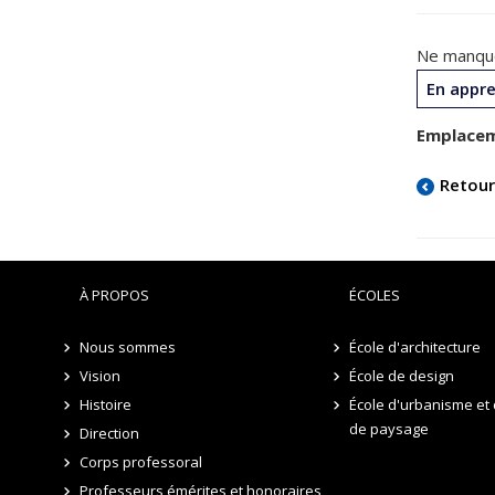
Ne manqu
En appre
Emplacem
Retou
À PROPOS
ÉCOLES
Nous sommes
École d'architecture
Vision
École de design
Histoire
École d'urbanisme et 
de paysage
Direction
Corps professoral
Professeurs émérites et honoraires