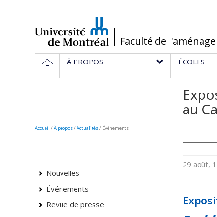
Passer
au
contenu
/
Faculté de l'aménag
Navigation
ACCUEIL
À PROPOS
ÉCOLES
principale
Expos
au C
Accueil
/
À propos
/
Actualités
/ Événements
29 août, 
Nouvelles
Événements
Exposi
Revue de presse