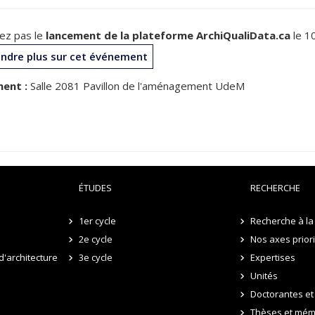
ez pas le
lancement de la plateforme ArchiQualiData.ca
le 1
ndre plus sur cet événement
ent :
Salle 2081 Pavillon de l'aménagement UdeM
r
ÉTUDES
RECHERCHE
1er cycle
Recherche à la 
2e cycle
Nos axes prior
d'architecture
3e cycle
Expertises
Unités
Doctorantes et
Thèses et mém