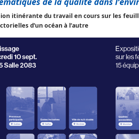
lématiques
de
la
qualité
dans l
’env
tion
itinérante
du
travail
en
cours
sur
les
feuil
ctorielles d’un océan à l’autre