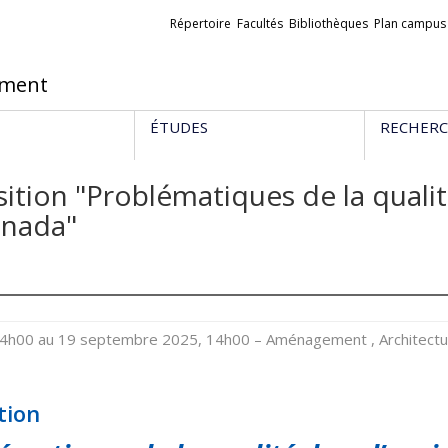
Liens
Répertoire
Facultés
Bibliothèques
Plan campus
externes
ement
ÉTUDES
RECHER
ition "Problématiques de la quali
anada"
14h00 au 19 septembre 2025, 14h00
– Aménagement , Architect
tion