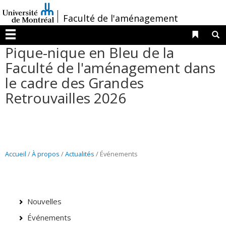
Passer
/
Faculté de l'aménagement
au
contenu
Liens 
R
Menu
Pique-nique en Bleu de la
Faculté de l'aménagement dans
le cadre des Grandes
Retrouvailles 2026
Accueil
/
À propos
/
Actualités
/ Événements
Nouvelles
Événements