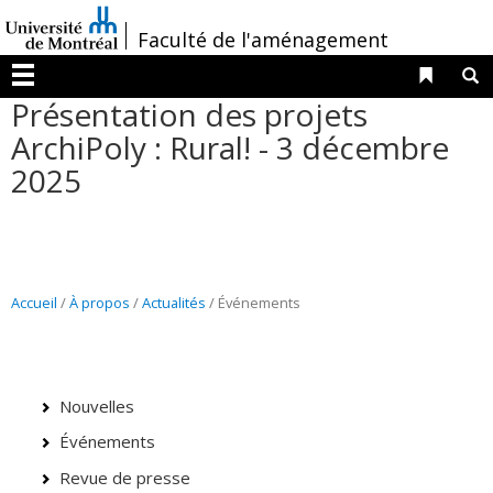
Passer
/
Faculté de l'aménagement
au
contenu
Liens 
R
Menu
Présentation des projets
ArchiPoly : Rural! - 3 décembre
2025
Accueil
/
À propos
/
Actualités
/ Événements
Nouvelles
Événements
Revue de presse