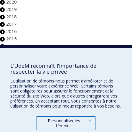
2020
2019
2018
2017
2016
2015
2014
Faculté de l'aménagement
L’UdeM reconnaît l’importance de
respecter la vie privée
L’utilisation de témoins nous permet d’améliorer et de
personnaliser votre expérience Web. Certains témoins
École d'architecture
sont obligatoires pour assurer le fonctionnement et la
sécurité du site Web, alors que d’autres enregistrent vos
École de design
préférences. En acceptant tout, vous consentez à notre
utilisation de témoins pour mieux répondre à vos besoins.
École d'urbanisme et d'architecture de paysage
Personnaliser les
>
Plan du site
témoins