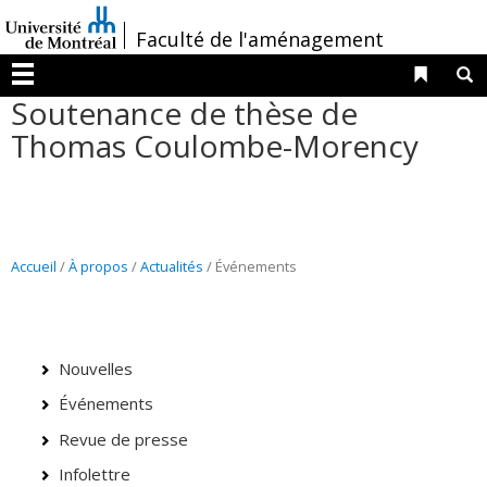
Passer
/
Faculté de l'aménagement
au
contenu
Liens 
R
Menu
Soutenance de thèse de
Thomas Coulombe-Morency
Accueil
/
À propos
/
Actualités
/ Événements
Nouvelles
Événements
Revue de presse
Infolettre