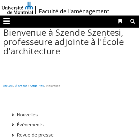
Passer
/
Faculté de l'aménagement
au
contenu
Liens 
R
Menu
Bienvenue à Szende Szentesi,
professeure adjointe à l'École
d'architecture
Accueil
/
À propos
/
Actualités
/ Nouvelles
Nouvelles
Événements
Revue de presse