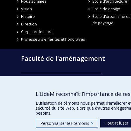
Nous sommes
École d'architecture
Vision
École de design
Histoire
École d'urbanisme et 
de paysage
Direction
Corps professoral
Professeurs émérites et honoraires
Faculté de l'aménagement
École d'architecture
École de design
L’UdeM reconnaît l’importance de resp
École d'urbanisme et d'architecture de paysage
L’utilisation de témoins nous permet d’améliorer e
sécurité du site Web, alors que d’autres enregistr
besoins.
Tout refuser
Personnaliser les témoins
>