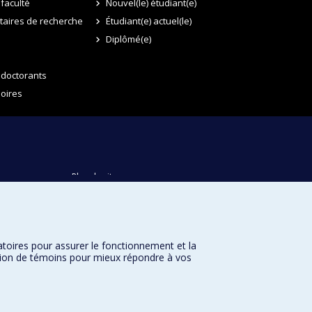
faculté
Nouvel(le) étudiant(e)
itaires de recherche
Étudiant(e) actuel(le)
Diplômé(e)
 doctorants
oires
Plan du site
Accessibilité
atoires pour assurer le fonctionnement et la
sation de témoins pour mieux répondre à vos