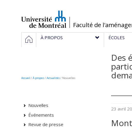
Passer
au
contenu
/
Faculté de l'aménag
Navigation
ACCUEIL
À PROPOS
ÉCOLES
principale
Des é
parti
dema
Accueil
/
À propos
/
Actualités
/ Nouvelles
Nouvelles
23 avril 
Événements
Montr
Revue de presse