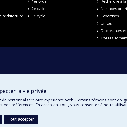
1er cycle
Recherche à la 
2e cycle
Nos axes prior
d'architecture
3e cycle
Expertises
Unités
Doctorantes et
Thèses et mém
ecter la vie privée
t de personnaliser votre expérience Web. Certains témoins sont oblig
ent vos préférences. En acceptant tout, vous consentez à notre utili
Tout accepter