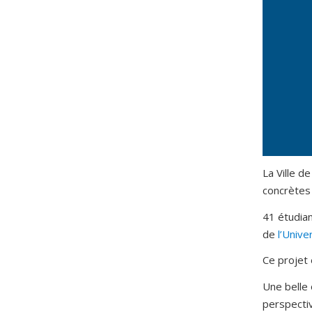
La Ville d
concrètes 
41 étudian
de
l’Unive
Ce projet 
Une belle
perspectiv