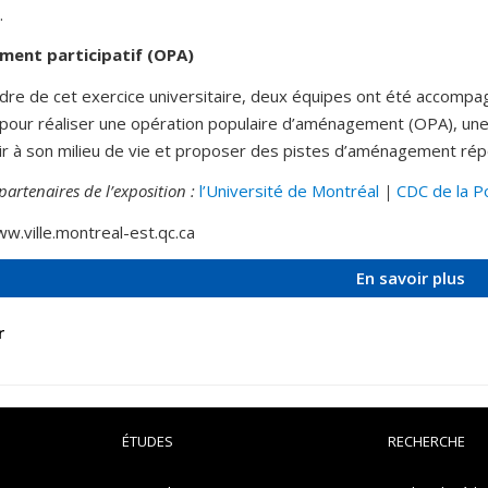
.
ent participatif (OPA)
dre de cet exercice universitaire, deux équipes ont été accompa
pour réaliser une opération populaire d’aménagement (OPA), une d
ir à son milieu de vie et proposer des pistes d’aménagement rép
artenaires de l’exposition :
l’Université de Montréal
|
CDC de la Po
w.ville.montreal-est.qc.ca
E
n savoir plus
r
ÉTUDES
RECHERCHE