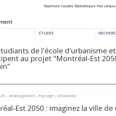
Liens
Répertoire
Facultés
Bibliothèques
Plan campus
externes
ement
ÉTUDES
RECHER
tudiants de l'école d'urbanisme et
cipent au projet "Montréal-Est 2050
in"
2026
– Aménagement , Paysage , Urbanisme
éal-Est 2050 : imaginez la ville d