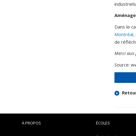
industriels
Aménagem
Dans le ca
Montréal,
de réfléch
Merci aux p
Source: ww
Retou
À PROPOS
ÉCOLES