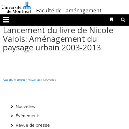
Passer
/
Faculté de l'aménagement
au
contenu
Liens 
R
Menu
Lancement du livre de Nicole
Valois: Aménagement du
paysage urbain 2003-2013
Accueil
/
À propos
/
Actualités
/ Nouvelles
Nouvelles
Événements
Revue de presse