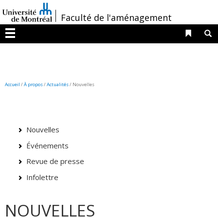
Passer
/
Faculté de l'aménagement
au
contenu
Liens 
R
Menu
Accueil
/
À propos
/
Actualités
/ Nouvelles
Nouvelles
Événements
Revue de presse
Infolettre
NOUVELLES