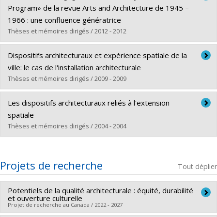
Cycle :
Doctorat
Program» de la revue Arts and Architecture de 1945 –
Diplôme obtenu :
Ph. D.
1966 : une confluence génératrice
Lien vers le document dans Papyrus
Thèses et mémoires dirigés / 2012 - 2012
Diplômé(e) :
Carbone, Carlo
Dispositifs architecturaux et expérience spatiale de la
Cycle :
Maîtrise
ville: le cas de l'installation architecturale
Diplôme obtenu :
M. Sc. A.
Thèses et mémoires dirigés / 2009 - 2009
Lien vers le document dans Papyrus
Diplômé(e) :
Lévesque, Carole
Les dispositifs architecturaux reliés à l'extension
Cycle :
Doctorat
spatiale
Diplôme obtenu :
Ph. D.
Thèses et mémoires dirigés / 2004 - 2004
Lien vers le document dans Papyrus
Diplômé(e) :
Prud'homme, Gilles
Cycle :
Maîtrise
Projets de recherche
Tout déplier
Diplôme obtenu :
M. Sc. A.
Lien vers le document dans Papyrus
Potentiels de la qualité architecturale : équité, durabilité
et ouverture culturelle
Projet de recherche au Canada / 2022 - 2027