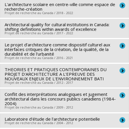
L'architecture scolaire en centre-ville comme espace de
Chercheur principal :
Jean-Pierre Chupin
recherche-création
Co-chercheurs :
Denis Bilodeau
,
Anne Cormier
,
Georges
Projet de recherche au Canada / 2018 - 2022
Adamczyk
,
Virginie LaSalle
,
Bechara Helal
,
Izabel Amaral
,
Architectural quality for cultural institutions in Canada:
Chercheur principal :
Anne Cormier
Olivier Vallerand
,
Carmela Cucuzzella
,
Cynthia Hammond
,
shifting definitions within awards of excellence
Co-chercheurs :
Jean-Pierre Chupin
,
Georges Adamczyk
Carmela Cucuzzella
Projet de recherche au Canada / 2017 - 2022
,
Louis Martin
,
Aysenur Ipek Tureli
,
Sources de financement :
CRSH/Conseil de recherches en
Carly D. Ziter
,
Thomas-Bernard Kenniff
,
Sinisha Brdar
Le projet d’architecture comme dispositif culturel aux
Chercheur principal :
Jean-Pierre Chupin
sciences humaines du Canada
Sources de financement :
FRQSC/Fonds de recherche du
interfaces critiques de la création, de la qualité, de la
Co-chercheurs :
Georges Adamczyk
,
Carmela Cucuzzella
,
Programmes de subvention :
durabilité et de l'urbanité
PV153480-Subventions de
Québec - Société et culture (FQRSC)
Projet de recherche au Canada / 2016 - 2021
David Theodore
développement Savoir
Programmes de subvention :
PVXXXXXX-(SE) Programme
Sources de financement :
CRSH/Conseil de recherches en
THEORIES ET PRATIQUES CONTEMPORAINES DU
Soutien aux équipes de recherche - Stade de
Chercheur principal :
Jean-Pierre Chupin
sciences humaines du Canada
PROJET D'ARCHITECTURE A L'EPREUVE DES
développement : Renouvellement
Co-chercheurs :
Denis Bilodeau
,
Anne Cormier
,
Georges
NOUVEAUX ENJEUX DE L'ENVIRONNEMENT BATI
Programmes de subvention :
PVXXXXXX-Subvention Savoir
Projet de recherche au Canada / 2012 - 2017
Adamczyk
,
Pierre Boudon (In memoriam)
,
Nicholas Roquet
Le projet est coordonné par Jean-Pierre Chupin (Ph. D.) et
,
Cynthia Hammond
,
Carmela Cucuzzella
,
David Theodore
,
Conflit des interprétations analogiques et jugement
Chercheur principal :
Jean-Pierre Chupin
Bechara Helal (Ph.D.). Le montant de la subvention octroyée
Louis Martin
architectural dans les concours publics canadiens (1984-
,
Louise Pelletier
Co-chercheurs :
Denis Bilodeau
,
Pierre Boyer-Mercier
,
au LEAP par le FRQSC (soutien aux équipes de recherche /
2004)
Sources de financement :
FRQSC/Fonds de recherche du
Projet de recherche au Canada / 2009 - 2012
Anne Cormier
,
Jacques Lachapelle
,
Georges Adamczyk
,
Universitaire-renouvellement) pour ce projet s’élève à
Québec - Société et culture (FQRSC)
Pierre Boudon (In memoriam)
,
Nicholas Roquet
,
Carmela
$423,420 sur une durée de 4 ans, donc jusqu’en 2027!
Laboratoire d'étude de l'architecture potentielle
Chercheur principal :
Jean-Pierre Chupin
Programmes de subvention :
PVXXXXXX-(SE) Programme
Cucuzzella
Projet de recherche au Canada / 2004 - 2012
,
Louis Martin
Co-chercheurs :
Georges Adamczyk
Pour 2022-2027, la programmation du
Laboratoire d’étude
Soutien aux équipes de recherche - Stade de