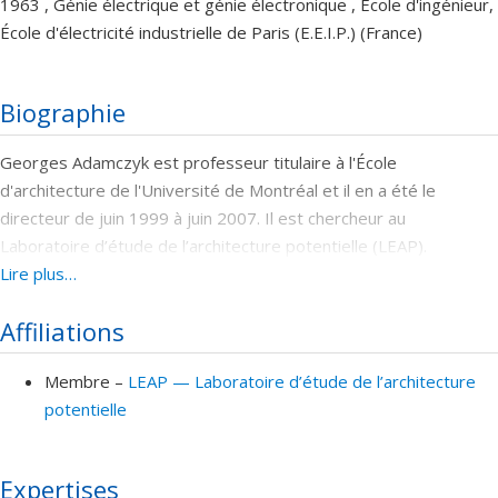
1963 , Génie électrique et génie électronique , École d'ingénieur,
École d'électricité industrielle de Paris (E.E.I.P.) (France)
Biographie
Georges Adamczyk est professeur titulaire à l'École
d'architecture de l'Université de Montréal et il en a été le
directeur de juin 1999 à juin 2007. Il est chercheur au
Laboratoire d’étude de l’architecture potentielle (LEAP).
Auparavant, depuis 1977, il était professeur au département de
Lire plus…
design de l'Université du Québec à Montréal. Designer de
Affiliations
formation, diplômé de l’UQAM, il détient aussi une maîtrise en
aménagement (histoire et théories de l’architecture) de
Membre –
LEAP — Laboratoire d’étude de l’architecture
l'Université de Montréal. À l’université du Québec à Montréal, il
potentielle
fut successivement directeur du programme de Design de
l'environnement (1977-1982), directeur intérimaire du
programme d'Histoire de l'art (1982-1983) et directeur du
Expertises
département de design aujourd’hui École de design de l’UQAM