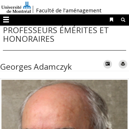
Passer
/
Faculté de l'aménagement
au
contenu
Liens 
R
Menu
PROFESSEURS ÉMÉRITES ET
HONORAIRES
Vcard
Georges Adamczyk