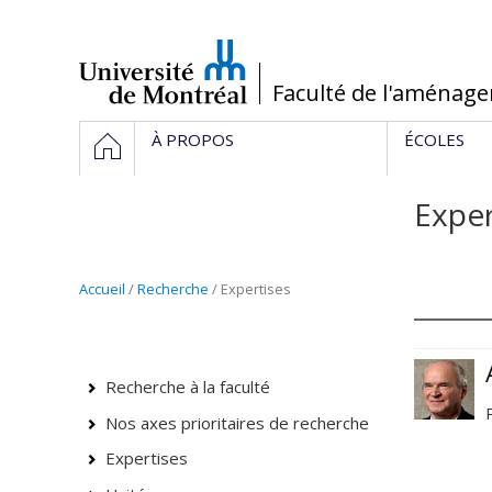
Passer
au
contenu
/
Faculté de l'aménag
Navigation
ACCUEIL
À PROPOS
ÉCOLES
principale
Exper
Accueil
/
Recherche
/ Expertises
Recherche à la faculté
Nos axes prioritaires de recherche
Expertises