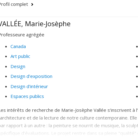
Accessibilité universelle
Profil complet
Justice spatiale
VALLÉE, Marie-Josèphe
Histoire et théorie de l'architecture.
Raisonnement analogique, construction des métaphores et pr
Professeure agrégée
situation professionnelle ou en situation pédagogique).
Canada
Pratiques du jugement architectural (jurys de concours).
Art public
Création et innovation dans les disciplines du projet (théorie
Design
Études portant sur le rapport au corps en architecture et e
Design d'exposition
Design d'intérieur
Espaces publics
Les intérêts de recherche de Marie-Josèphe Vallée s’inscrivent à l’i
l’architecture et de la lecture de notre culture contemporaine. Elle
par rapport à un autre : la peinture se nourrit de musique, la sculpt
spécifique d’évaluations. Le projet rentre dans sa pleine "qualit