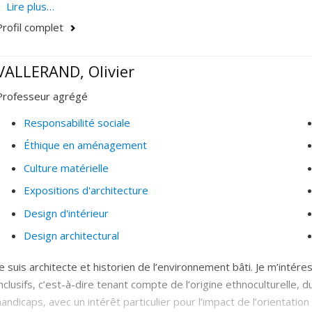
conceptuel.
Lire plus…
Profil complet
Elle s’intéresse particulièrement au domaine des théories esthéti
VALLERAND, Olivier
Professeur agrégé
Responsabilité sociale
Éthique en aménagement
Culture matérielle
Expositions d'architecture
Design d'intérieur
Design architectural
Je suis architecte et historien de l’environnement bâti. Je m’inté
inclusifs, c’est-à-dire tenant compte de l’origine ethnoculturelle, 
handicaps, avec un intérêt particulier pour l’impact de l’orientation