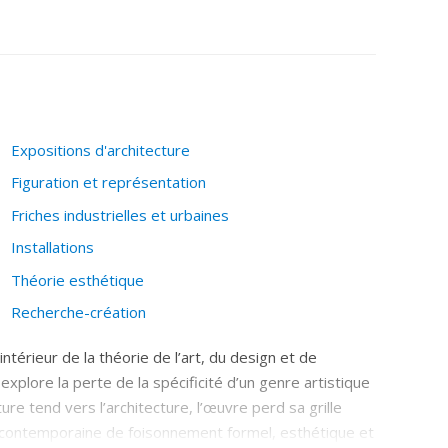
atiques cognitives du projet d'architecture (en
Expositions d'architecture
Figuration et représentation
s de la conception et du "design thinking").
Friches industrielles et urbaines
n paysage.
Installations
Théorie esthétique
Recherche-création
ntérieur de la théorie de l’art, du design et de
 explore la perte de la spécificité d’un genre artistique
ure tend vers l’architecture, l’œuvre perd sa grille
é" contemporaine de foisonnement formel, esthétique et