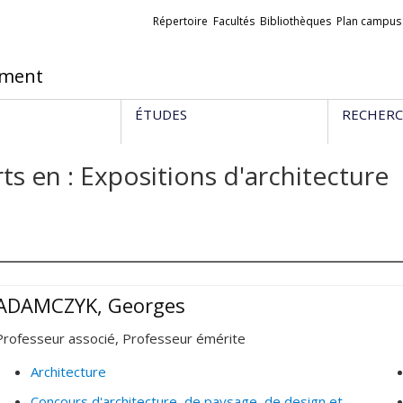
Liens
Répertoire
Facultés
Bibliothèques
Plan campus
externes
ement
ÉTUDES
RECHER
ts en : Expositions d'architecture
ADAMCZYK, Georges
Professeur associé, Professeur émérite
Architecture
Concours d'architecture, de paysage, de design et