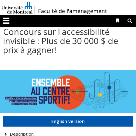
Passer
/
Faculté de l'aménagement
au
contenu
Liens 
R
Menu
Concours sur l'accessibilité
invisible : Plus de 30 000 $ de
prix à gagner!
English version
Description