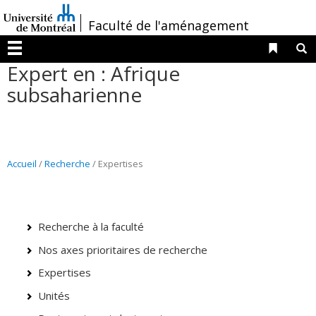
Passer
/
Faculté de l'aménagement
au
contenu
Liens 
R
Menu
Expert en : Afrique
subsaharienne
Accueil
/
Recherche
/ Expertises
Recherche à la faculté
Nos axes prioritaires de recherche
Expertises
Unités