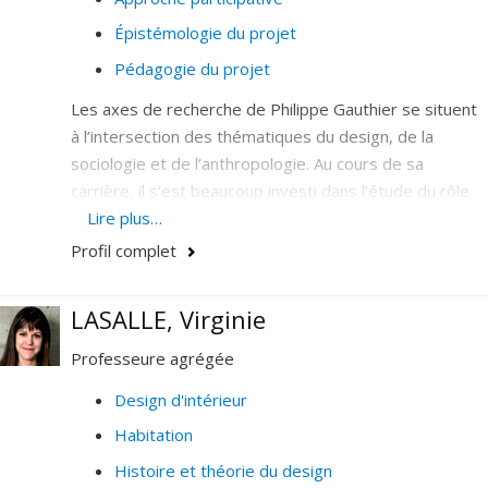
Épistémologie du projet
Pédagogie du projet
Les axes de recherche de Philippe Gauthier se situent
à l’intersection des thématiques du design, de la
sociologie et de l’anthropologie. Au cours de sa
carrière, il s’est beaucoup investi dans l’étude du rôle
du designer dans le cadre d’une analyse critique du
Lire plus…
développement des politiques publiques et des
Profil complet
services à la collectivité et, plus généralement, des
formes de normalisation impliquées par le recours aux
LASALLE, Virginie
experts dans les démocraties modernes. Il poursuit
actuellement trois axes de recherche :
Professeure agrégée
- Analyse de la dynamique disciplinaire du design dans
Design d'intérieur
l'institution universitaire (enseignement supérieur et
Habitation
implantation des Ph.D. en design, prolifération de la
Histoire et théorie du design
recherche-création et des autres formes de recherche