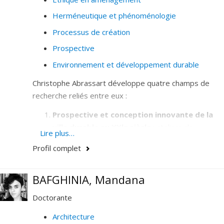
Herméneutique et phénoménologie
Processus de création
Prospective
Environnement et développement durable
Christophe Abrassart développe quatre champs de
recherche reliés entre eux :
Prospective et conception innovante de la
ville durable au XXle siècle
: ateliers de
Lire plus…
prospective stratégique et de codesign
Profil complet
prospectifs appliqués à la ville ; théorie C-K en
design urbain ; Smart-City et City Remix ; éthique
BAFGHINIA, Mandana
de l'intelligence artificielle dans la ville du futur
; co-design de nouveaux lieux urbains (campus
Doctorante
universitaires, bibliothèques, gares, places et
parcours actifs) ; écosystèmes d’acteurs
Architecture