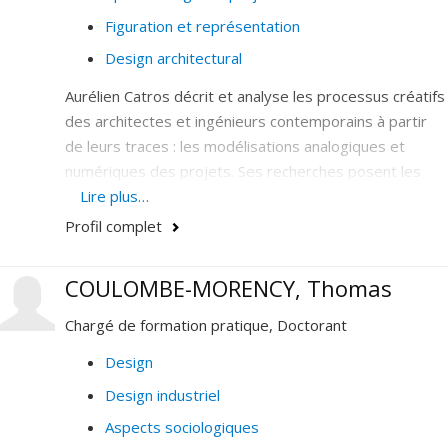
Figuration et représentation
Design architectural
Aurélien Catros décrit et analyse les processus créatifs
des architectes et ingénieurs contemporains à partir
de leurs traces : les modélisations analogiques et
numériques des projets. Ses recherches posent les
bases de la
Lire plus…
stemmatique architecturale,
une méthode
de reconstruction généalogique de la conception
Profil complet
adaptée aux spécificités des représentations spatiales.
COULOMBE-MORENCY, Thomas
Chargé de formation pratique, Doctorant
Design
Design industriel
Aspects sociologiques