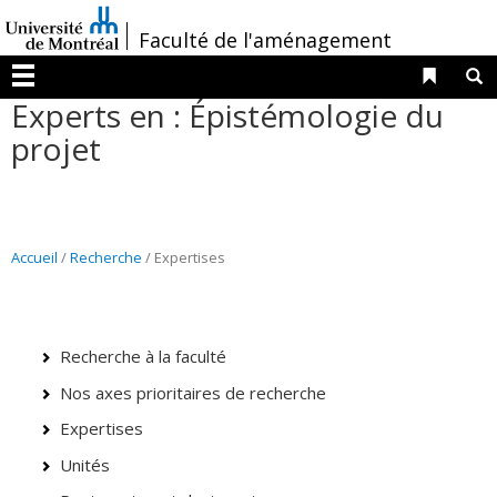
Passer
/
Faculté de l'aménagement
au
contenu
Liens 
R
Menu
Experts en : Épistémologie du
projet
Accueil
/
Recherche
/ Expertises
Recherche à la faculté
Nos axes prioritaires de recherche
Expertises
Unités