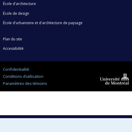
numérique du Catalogue des Concours Canadiens. La
École d'architecture
thèse recueille également des témoignages de
École de design
professionnels de l’architecture sur leur pratique de
l’écriture et le rôle de l’écrit dans la discipline. Elle
École d'urbanisme et d'architecture de paysage
établit des comparaisons entre les prix littéraires et
les prix du livre en architecture, et montre que
Plan du site
l’architecte en concours est davantage un
écrivant
qu’un
Accessibilité
écrivain
. La contribution principale est une modélisation
de la textualité en concours en architecture en quatre
facettes disciplinaires (une didactique, une action, une
Confidentialité
méditation et une poétique) et la proposition d’un
Conditions d’utilisation
« indice tropique » du texte de concours. La principale
Paramètres des témoins
Université de
conclusion de la thèse établit que la textualité
Montréal
architecturale en situation de concours n’est pas une
écriture littéraire qui serait sa propre fin, mais une
écriture utile et sans ambiguïté au service du projet.
Sans généraliser cette conclusion à l’ensemble des
productions écrites en architecture, le rapport au